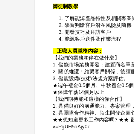
師徒制教學
了解能源產品特性及相關專業
學習判斷客戶潛在風險及商機
開發技巧及拜訪客戶
能源客戶送件及作業流程
↓ 正職人員職務內容 :
【我們的業務夥伴在做什麼】
1. 儲能市場業務開發：建置商名
2. 關係維護：維繫客戶關係，後
3. 儲能設備/技術/法規方案評估。
★端午禮金0.5個月、中秋禮金0.5
★保障年薪14個月以上
【我們期待能和這樣的你合作】
1. 具備良好的溝通能力、專案管
2. 具團隊合作精神、陌生開發企圖
★★想知道更多工作內容嗎? ★★ 歡迎看看我的
v=PgUH5oAjy0c