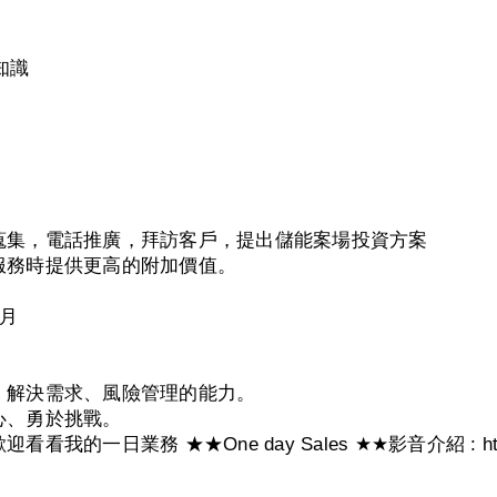
知識
單蒐集，電話推廣，拜訪客戶，提出儲能案場投資方案
續服務時提供更高的附加價值。
個月
理，解決需求、風險管理的能力。
心、勇於挑戰。
一日業務 ★★One day Sales ★★影音介紹 : https://w