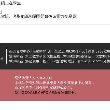
是碩二在學生
d
照、考取能源相關證照(IPAS/電力交易員)
生涯發展中心│服務時間:週一至週五 08:30-17:00│傳真：(02)288
雙溪校區│第二教學研究大樓五樓(D0514室)聯絡電話：(02)2881-94
台
城中校區│游藝廣場一樓(6012室)聯絡電話：(02)2311-1531 分機2
網站瀏覽人次：103,313
本網站所有資訊內容屬東吳大學生涯發展中心所有，
非經同意不得以任意形式轉載或使用。
使用GOOGLE CHROME為最佳瀏覽器。