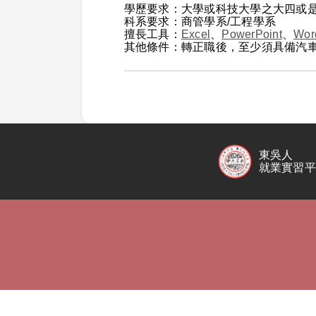
學歷要求：大學或科技大學之大四或
科系要求：商管學系/工程學系
擅長工具：
Excel
、
PowerPoint
、
Wor
其他條件：轉正職後，至少須具備汽車駕
東吳人
就業實習平