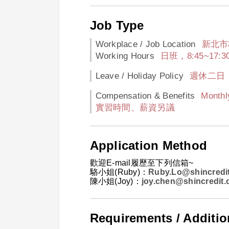
Job Type
Workplace / Job Location
新北市
Working Hours
日班，8:45~17:3
Leave / Holiday Policy
週休二日
Compensation & Benefits
Mont
實習時間、薪資另議
Application Method
歡迎E-mail履歷至下列信箱~
駱小姐(Ruby)：
Ruby.Lo@shincredi
陳小姐(Joy)：
joy.chen@shincredit.
Requirements / Additio