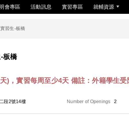
明會專區
活動訊息
實習專區
就輔資源
實習生-板橋
-板橋
上班5天)，實習每周至少4天 備註：外籍學
二段2號14樓
Number of Openings
2