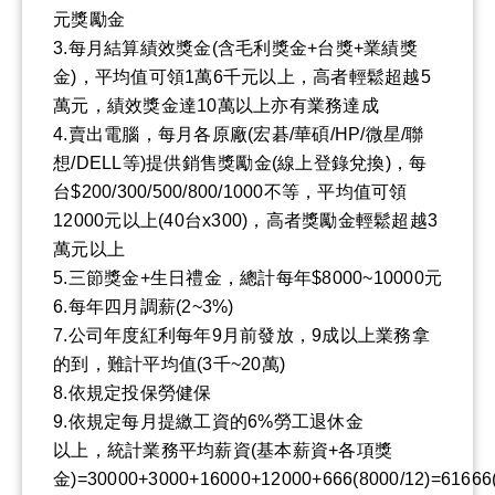
元獎勵金
3.每月結算績效獎金(含毛利獎金+台獎+業績獎
金)，平均值可領1萬6千元以上，高者輕鬆超越5
萬元，績效獎金達10萬以上亦有業務達成
4.賣出電腦，每月各原廠(宏碁/華碩/HP/微星/聯
想/DELL等)提供銷售獎勵金(線上登錄兌換)，每
台$200/300/500/800/1000不等，平均值可領
12000元以上(40台x300)，高者獎勵金輕鬆超越3
萬元以上
5.三節獎金+生日禮金，總計每年$8000~10000元
6.每年四月調薪(2~3%)
7.公司年度紅利每年9月前發放，9成以上業務拿
的到，難計平均值(3千~20萬)
8.依規定投保勞健保
9.依規定每月提繳工資的6%勞工退休金
以上，統計業務平均薪資(基本薪資+各項獎
金)=30000+3000+16000+12000+666(8000/12)=6166