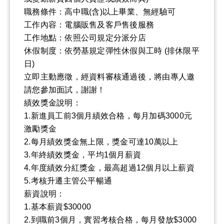
職務條件：高中職(含)以上畢業、無經驗可
工作內容：電腦販售及客戶售後服務
工作地點：依照公司規定分派分店
休假制度：依勞基規定彈性休假與工時 (排休限平
日)
立即主動應徵，經資料審核通過後，將由專人邀
請您參加面試，謝謝！
績效獎金說明：
1.新進員工前3個月績效合格，每月加碼3000元
激勵獎金
2.每月績效獎金無上限，獎金可達10萬以上
3.年終績效獎金，平均1個月薪資
4.年度績效分紅獎金，最高超過12個月以上薪資
5.考核升遷主管公平暢通
薪資說明：
1.基本薪資$30000
2.到職前3個月，實習考核合格，每月發放$3000