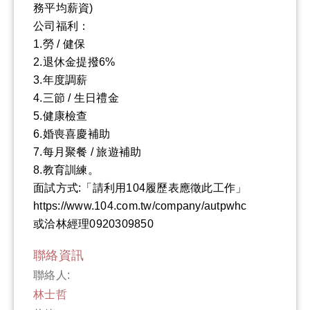
務平均薪資)
公司福利：
1.勞 / 健保
2.退休金提撥6%
3.年度調薪
4.三節 / 生日禮金
5.健康檢查
6.婚喪喜慶補助
7.每月聚餐 / 旅遊補助
8.教育訓練。
面試方式:「請利用104履歷表應徵此工作」
https://www.104.com.tw/company/autpwhc
或洽林經理0920309850
聯絡資訊
聯絡人:
林士哲