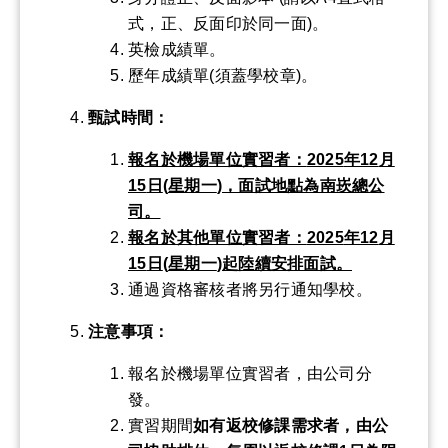
式，正、反面印於同一面)。
英檢成績單。
歷年成績單(須蓋學校章)。
甄試時間：
報名於機場單位實習者：
2025
年
12
月
15
日
(
星期一
)
，面試地點為南崁總公
司。
報名於其他單位實習者：
2025
年
12
月
15
日
(
星期一
)
起陸續安排面試。
通過資格審核者將另行通知學校。
注意事項：
報名於機場單位實習者，由公司分
發。
實習期間
如有返校修課需求者，由公