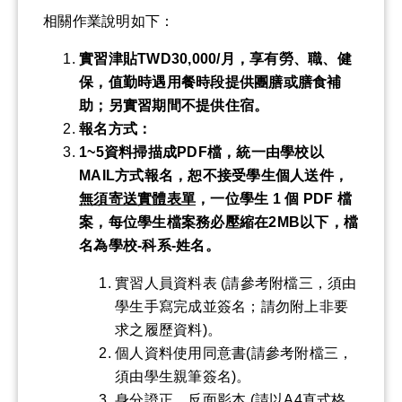
相關作業說明如下：
實習津貼
TWD30,000/
月，享有勞、職、健
保，值勤時遇用餐時段提供團膳
或膳食補
助
；另實習期間不提供住宿。
報名方式：
1~5
資料掃描成
PDF
檔
，
統一由學校以
MAIL
方式報名
，
恕不接受學生個人送件
，
無須寄送實體表單
，
一位學生
1
個
PDF
檔
案，每位學生檔案務必壓縮在
2MB
以下，檔
名為學校-科系-姓名
。
實習人員資料表 (請參考附檔三，須由
學生手寫完成並簽名；請勿附上非要
求之履歷資料)。
個人資料使用同意書(請參考附檔三，
須由學生親筆簽名)。
身分證正、反面影本 (請以A4直式格