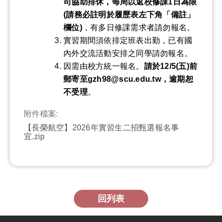
司協助排休，每周以返校修課
1
日為限
(
請務必註明於履歷表左下角「備註」
欄位
)
，有多日修課需求者請勿報名。
實習期間須依排定班表出勤，已有國
內外交流活動安排之同學請勿報名。
因需由校方統一報名。
請於12/5(五)前
郵寄至gzh98@scu.edu.tw，逾期恕
不受理
。
附件檔案:
【長榮航空】2026年實習生二招甄選報名事
宜.zip
回列表