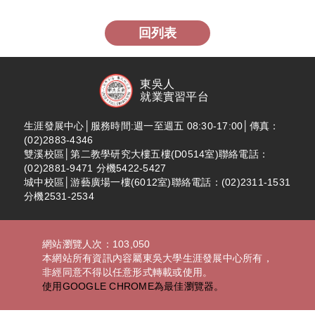
回列表
東吳人
就業實習平台
生涯發展中心│服務時間:週一至週五 08:30-17:00│傳真：
(02)2883-4346
雙溪校區│第二教學研究大樓五樓(D0514室)聯絡電話：
(02)2881-9471 分機5422-5427
城中校區│游藝廣場一樓(6012室)聯絡電話：(02)2311-1531
分機2531-2534
網站瀏覽人次：103,050
本網站所有資訊內容屬東吳大學生涯發展中心所有，
非經同意不得以任意形式轉載或使用。
使用GOOGLE CHROME為最佳瀏覽器。