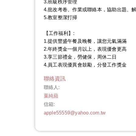
3.班級秩序管理
4.批改考卷、作業或聯絡本，協助出題、
5.教室整潔打掃
【工作福利】:
1.提供豐盛午餐及晚餐，讓您元氣滿滿
2.年終獎金一個月以上，表現優會更高
3.享三節禮金，勞健保，周休二日
4.員工表現優異會鼓勵，分發工作獎金
聯絡資訊
聯絡人:
葉純蘋
信箱:
apple55559@yahoo.com.tw