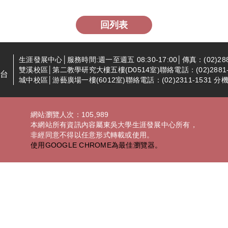
回列表
生涯發展中心│服務時間:週一至週五 08:30-17:00│傳真：(02)288
雙溪校區│第二教學研究大樓五樓(D0514室)聯絡電話：(02)2881-94
台
城中校區│游藝廣場一樓(6012室)聯絡電話：(02)2311-1531 分機2
網站瀏覽人次：105,989
本網站所有資訊內容屬東吳大學生涯發展中心所有，
非經同意不得以任意形式轉載或使用。
使用GOOGLE CHROME為最佳瀏覽器。