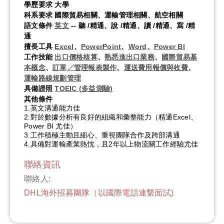
學歷要求
大學
科系要求
國際貿易相關、運輸管理相關、航空相關
語文條件
英文
-- 聽 /精通、說 /精通、讀 /精通、寫 /精
通
擅長工具
Excel
、
PowerPoint
、
Word
、
Power BI​
工作技能
出口價格核算
、
熟悉進出口業務
、
國際貿易基
本概念
、
訂單╱管理報表製作
、
運送費用報價與收費
、
運輸路線規劃管理
具備證照
TOEIC (多益測驗)
其他條件
1.英文溝通能力佳
2.對於數據分析有良好的組織和彙整能力（精通Excel、
Power BI 尤佳）
3.工作積極主動且細心、重視團隊合作及跨部溝通
4.具備對運輸產業熱忱，且2年以上物流關工作經驗尤佳
聯絡資訊
聯絡人:
DHL海外招募團隊（以國際電話連繫面試)