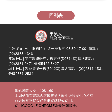
回列表
東吳人
就業實習平台
生涯發展中心│服務時間:週一至週五 08:30-17:00│傳真：
(02)2883-4346
雙溪校區│第二教學研究大樓五樓(D0514室)聯絡電話：
(02)2881-9471 分機5422-5427
城中校區│游藝廣場一樓(6012室)聯絡電話：(02)2311-1531
分機2531-2534
網站瀏覽人次：108,160
本網站所有資訊內容屬東吳大學生涯發展中心所有，
非經同意不得以任意形式轉載或使用。
使用GOOGLE CHROME為最佳瀏覽器。