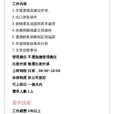
工作內容
1.空運運價及艙位控管。
2.出口併裝操作
3.貨物運送追蹤與異常處理
4.供應商關係建立與維持
5.運價銷售策略制定與協調
6.市場情報收集與分析
7.主管交辦事項
管理責任
不需負擔管理責任
出差外派
無需出差外派
上班時段
日班，09:00~18:00
休假制度
依公司規定
可上班日
一個月內
需求人數
1人
需求技能
工作經歷
2年以上