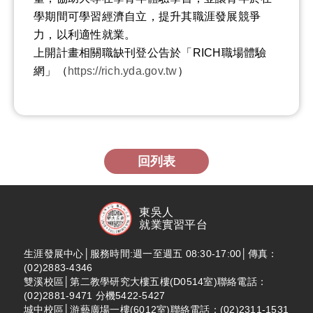
學期間可學習經濟自立，提升其職涯發展競爭
力，以利適性就業。
上開計畫相關職缺刊登公告於「RICH職場體驗
網」（
https://rich.yda.gov.tw
）
回列表
東吳人
就業實習平台
生涯發展中心│服務時間:週一至週五 08:30-17:00│傳真：
(02)2883-4346
雙溪校區│第二教學研究大樓五樓(D0514室)聯絡電話：
(02)2881-9471 分機5422-5427
城中校區│游藝廣場一樓(6012室)聯絡電話：(02)2311-1531