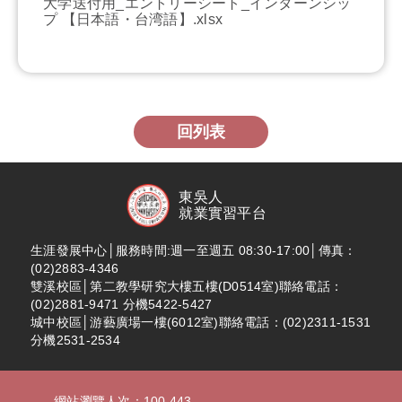
大学送付用_エントリーシート_インターンシッ
プ 【日本語・台湾語】.xlsx
回列表
東吳人
就業實習平台
生涯發展中心│服務時間:週一至週五 08:30-17:00│傳真：
(02)2883-4346
雙溪校區│第二教學研究大樓五樓(D0514室)聯絡電話：
(02)2881-9471 分機5422-5427
城中校區│游藝廣場一樓(6012室)聯絡電話：(02)2311-1531
分機2531-2534
網站瀏覽人次：100,443