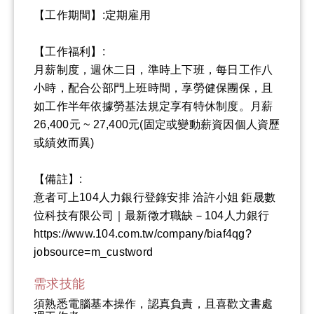
【工作期間】:定期雇用
【工作福利】:
月薪制度，週休二日，準時上下班，每日工作八
小時，配合公部門上班時間，享勞健保團保，且
如工作半年依據勞基法規定享有特休制度。月薪
26,400元 ~ 27,400元(固定或變動薪資因個人資歷
或績效而異)
【備註】:
意者可上104人力銀行登錄安排 洽許小姐 鉅晟數
位科技有限公司｜最新徵才職缺－104人力銀行
https://www.104.com.tw/company/biaf4qg?
jobsource=m_custword
需求技能
須熟悉電腦基本操作，認真負責，且喜歡文書處