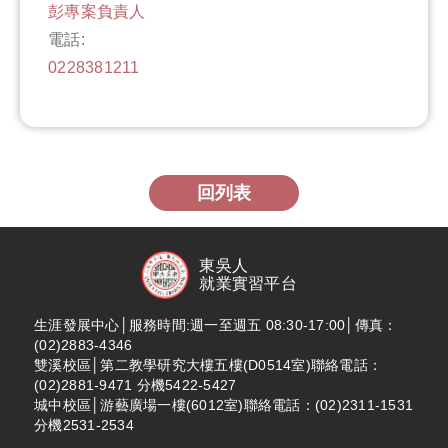
彭專案負責人
電話:
0228381211
回列表
東吳人
就業實習平台
生涯發展中心│服務時間:週一至週五 08:30-17:00│傳真：
(02)2883-4346
雙溪校區│第二教學研究大樓五樓(D0514室)聯絡電話：
(02)2881-9471 分機5422-5427
城中校區│游藝廣場一樓(6012室)聯絡電話：(02)2311-1531
分機2531-2534