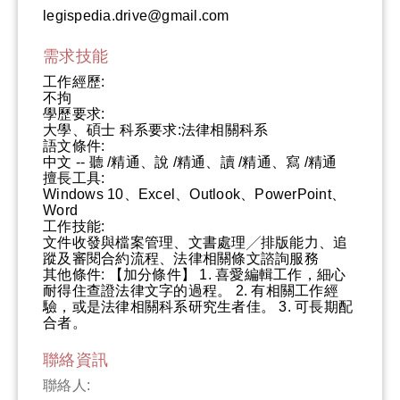
legispedia.drive@gmail.com
需求技能
工作經歷:
不拘
學歷要求:
大學、碩士 科系要求:法律相關科系
語文條件:
中文 -- 聽 /精通、說 /精通、讀 /精通、寫 /精通
擅長工具:
Windows 10、Excel、Outlook、PowerPoint、
Word
工作技能:
文件收發與檔案管理、文書處理╱排版能力、追
蹤及審閱合約流程、法律相關條文諮詢服務
其他條件: 【加分條件】 1. 喜愛編輯工作，細心
耐得住查證法律文字的過程。 2. 有相關工作經
驗，或是法律相關科系研究生者佳。 3. 可長期配
合者。
聯絡資訊
聯絡人: