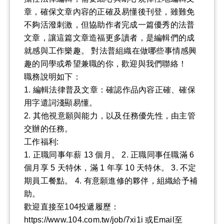
章，確保文章內容的正確及易懂後刊登，雖難免
不夠活潑刺激，但協助作者完成一篇優秀的法普
文章，讓這篇文章造福更多讀者，是編輯們的成
就感與工作樂趣。 對法普組織在做哪些事情感興
趣的同學或希望兼職的你，歡迎與我們聯絡！
職務說明如下：
1. 編輯法律普及文章：確認作品內容正確、確保
用字遣詞淺顯易懂。
2. 其他視意願與能力，以及任務優先性，由主管
交辦的任務。
工作福利:
1. 正職同事年薪 13 個月。 2. 正職同事任職滿 6
個月享 5 天特休，滿 1 年享 10 天特休。 3. 不定
期員工餐點。 4. 有意願進修的夥伴，組織給予補
助。
歡迎直接至104投遞履歷：
https://www.104.com.tw/job/7xi1i 或Email至