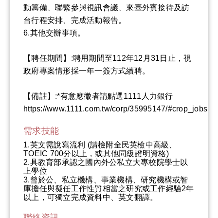
動籌備、聯繫參與視訊會議、來臺外賓接待及訪
台行程安排、完成活動報告。
6.其他交辦事項。
【聘任期間】:聘用期間至112年12月31日止，視
政府專案情形採一年一簽方式續聘。
【備註】:*有意應徵者請點選1111人力銀行
https://www.1111.com.tw/corp/35995147/#crop_jobs
需求技能
1.英文需說寫流利 (請檢附全民英檢中高級、
TOEIC 700分以上，或其他同級證明資格)
2.具教育部承認之國內外公私立大專校院學士以
上學位
3.曾於公、私立機構、事業機構、研究機構或智
庫擔任與擬任工作性質相當之研究或工作經驗2年
以上，可獨立完成資料中、英文翻譯。
聯絡資訊