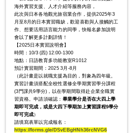
海外實習支援、人才介紹等服務內容，
此次與日本各地觀光旅宿業合作，提供2025年3
月至8月的日本實習職缺，歡迎喜歡與人接觸的工
作、想要活用語言能力的同學，快報名參加說明
會以了解更多計劃詳情！
【2025日本實習說明會】
時間：10/3 (四) 12:00-1300
地點：日語教育多功能教室R1012
預計實習期間：2025 3月-8月
（此計畫是以就職支援為目的，對象為四年級。
實習計畫須搭配全校性選修全學期實習學分課程
(3門課共9學分)，以在學期間取得赴企業全職實
習資格。申請須確認：
畢業學分是否在大四上學
期即可完成，或是大四下學期加上實習課程9學分
即可完成
）
請填寫表單以完成報名：
https://forms.gle/DSvEBgHNh36rcNVG6