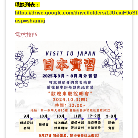
職缺列表：
https://drive.google.com/drive/folders/1JUciuF
usp=sharing
需求技能