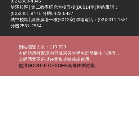
(02)2883-4346
雙溪校區│第二教學研究大樓五樓(D0514室)聯絡電話：
(02)2881-9471 分機5422-5427
城中校區│游藝廣場一樓(6012室)聯絡電話：(02)2311-1531
分機2531-2534
網站瀏覽人次：110,520
本網站所有資訊內容屬東吳大學生涯發展中心所有，
非經同意不得以任意形式轉載或使用。
使用GOOGLE CHROME為最佳瀏覽器。