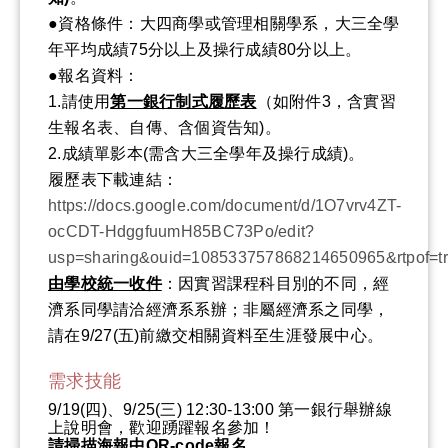
●資格條件：大四商學或管理相關學系，大三全學
年平均成績75分以上及操行成績80分以上。
●報名資料：
1.請使用
第一銀行制式履歷表
（如附件3，含實習
生報名表、自傳、含個資告知)。
2.成績單影本(需含大三全學年及操行成績)。
履歷表下載連結：
https://docs.google.com/document/d/1O7vrv4ZT-
ocCDT-HdggfuumH85BC73Po/edit?
usp=sharing&ouid=108533757868214650965&rtpof=tr
由學校統一收件
：因實習課程科目別的不同，經
濟系同學請洽經濟系系辦；非屬經濟系之同學，
請在9/27(五)前繳交相關資料至生涯發展中心。
需求技能
9/19(四)、9/25(三) 12:30-13:00 第一銀行舉辦線
上說明會，歡迎踴躍報名參加！
請掃描海報中QR-code報名。