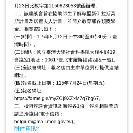
月23日比教字第1150623053號函辦理。
二、該座談會旨在協助師生了解歐盟新伊拉斯莫
斯計畫及居禮夫人計畫，並簡介教育部各類獎學
金。相關資訊如下：
(一)時間：115年8月12日下午3時至4時30分（臺
灣時間）。
(二)地點：國立臺灣大學社會科學院大樓4樓419
會議室(地址：10617臺北市羅斯福路四段一號)。
(三)座談會網址：報名後由主辦單位另行提供連結
網址。
(四)報名截止日期：115年7月24日(星期五)。
(五)報名網址：
https://forms.gle/myZCj9XZxM7q7bg67。
三、檢附座談會資訊及海報各1份，報名相關問題
請逕洽該組(電子信箱：
belgium@mail.moe.gov.tw)。
附件資訊2