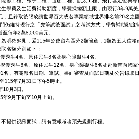
能源工程、核子工程、造船工程、航太工程、飛行器定位與導控
生學費及生活費補助額度，學費採總額上限，由現行3年9萬美
0美元，且錄取後限攻讀世界百大或各專業領域世界排名前20名之
學門仍維持現行之「先筆試後面試」之考試方式，學費補助額度
每年2萬8,000美元。
為明確起見，爰115年公費留考區分2類簡章，1類為五大信賴
錄取名額分別如下：
學優秀生4名、原住民生8名及身心障礙生4名。
勵學優秀生6名、原住民生12名、身心障礙生6名及赴新南向國家
201名，有關報名日期、筆試、書面審查及面試日期及公告錄取
至115年7月31日下午5時止。
年10月3日。
5年9月下旬至10月上旬。
，不提供視訊面試，請有意報考者預先規劃行程。