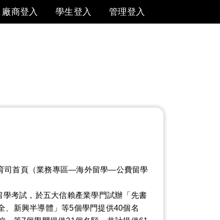
廠商登入
學生登入
管理登入
岸教育司首頁（業務專區―海外留學―公費留學
留學考試，於五大信賴產業學門試辦「先書
、新興半導體」等5個學門提供40個名