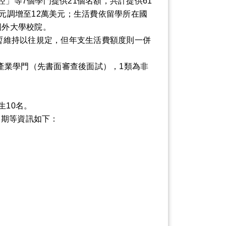
」等7個學門提供21個名額，共計提供61
元調增至12萬美元；生活費依留學所在國
國外大學校院。
暫維持以往規定，但年支生活費額度則一併
產業學門（先書面審查後面試），1類為非
生10名。
日期等資訊如下：