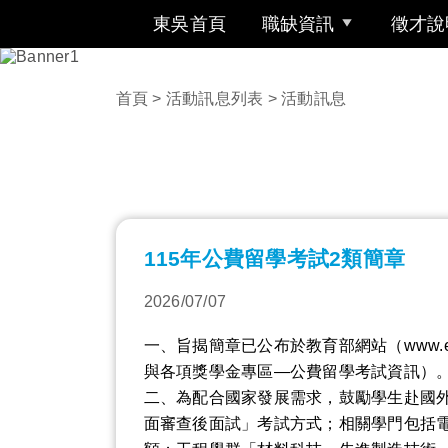
東吳首頁
職缺資訊
徵才說
首頁
>
活動訊息列表
> 活動訊息
115年公費留學考試2類簡章
2026/07/07
一、旨揭簡章已公布於教育部網站（www.
與各項獎學金專區―公費留學考試資訊）
二、為配合國家發展需求，鼓勵學生赴國外
面審查後面試」考試方式；相關學門包括電