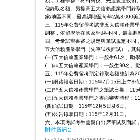
額；工程學群「材料科技、先進製造技術、
個錄取名額。另提高五大信賴產業學門錄取
家/地區不同，最高調增至每年2萬8,00
三、115年公費留學考試非五大信賴產業
調整，依留學所在國家/地區不同，最高調增至
四、考量試辦書審之規定與筆試規定不同，
五大信賴產業學門（先筆試後面試），其
(一)五大信賴產業學門：一般生61名、勵
(二)非五大信賴產業學門：一般生90名、
五、115年公費留考預定錄取名額總計為
(一)網路報名日期：115年7月15日上午8時
(二)非五大信賴產業學門之筆試日期：115
(三)五大信賴產業學門之書面審查時程：11
(四)面試日期：115年12月5日及6日。
(五)公告錄取日期：115年12月31日。
六、本項考試考生需親自出席筆試及面試
附件資訊2
File2Zip_1150707153947).zip