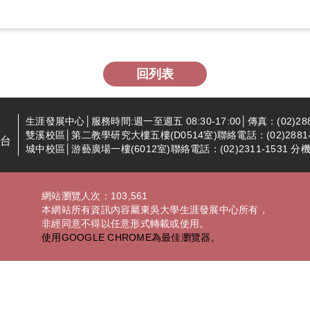
回列表
生涯發展中心│服務時間:週一至週五 08:30-17:00│傳真：(02)288
雙溪校區│第二教學研究大樓五樓(D0514室)聯絡電話：(02)2881-94
台
城中校區│游藝廣場一樓(6012室)聯絡電話：(02)2311-1531 分機2
網站瀏覽人次：103,561
本網站所有資訊內容屬東吳大學生涯發展中心所有，
非經同意不得以任意形式轉載或使用。
使用GOOGLE CHROME為最佳瀏覽器。