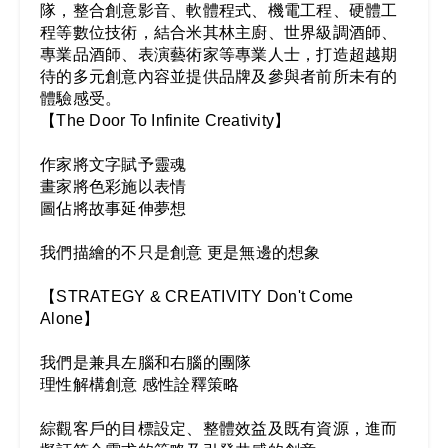
隊，整合創意影音、軟體程式、機電工程、硬體工
程等數位技術，結合米其林主廚、世界級調酒師、
專業品酒師、表演藝術家等專業人士，打造超越期
待的多元創意內容並提供品牌及參與者前所未有的
體驗感受。
【The Door To Infinite Creativity】

作家將文字賦予靈魂

畫家將色彩施以表情

圖佔將故事延伸夢想

我們描繪的不只是創意 更是無邊的想象

【STRATEGY & CREATIVITY Don't Come 
Alone】

我們是兼具左腦和右腦的團隊

理性解構創意 感性詮釋策略

綜觀客戶的目標設定、整體效益及既有資源，進而