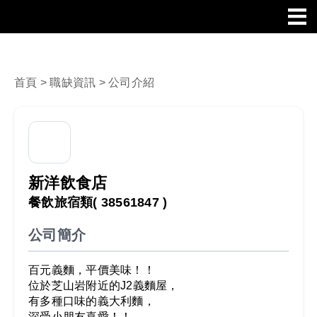
首頁
>
職缺資訊
> 公司介紹
新洋飲食店
餐飲旅宿類
( 38561847 )
公司簡介
百元義麵，平價美味！！
位於芝山岩附近的J2義麵屋，
有多種口味的義大利麵，
深受小朋友喜愛！！