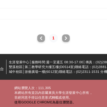
1
生涯發展中心│服務時間:週一至週五 08:30-17:00│傳真：(02)288
雙溪校區│第二教學研究大樓五樓(D0514室)聯絡電話：(02)2881-94
台
城中校區│游藝廣場一樓(6012室)聯絡電話：(02)2311-1531 分機2
網站瀏覽人次：111,305
本網站所有資訊內容屬東吳大學生涯發展中心所有，
非經同意不得以任意形式轉載或使用。
使用GOOGLE CHROME為最佳瀏覽器。