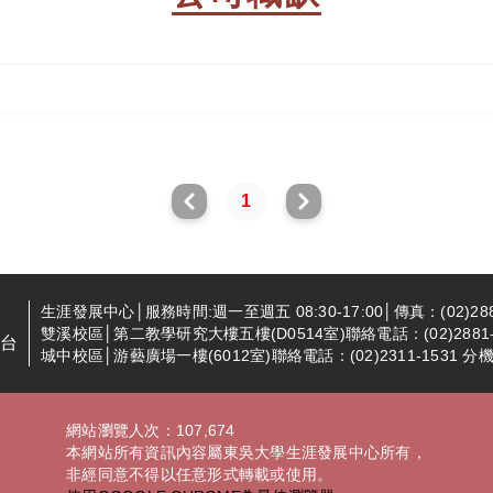
1
生涯發展中心│服務時間:週一至週五 08:30-17:00│傳真：(02)288
雙溪校區│第二教學研究大樓五樓(D0514室)聯絡電話：(02)2881-94
台
城中校區│游藝廣場一樓(6012室)聯絡電話：(02)2311-1531 分機2
網站瀏覽人次：107,674
本網站所有資訊內容屬東吳大學生涯發展中心所有，
非經同意不得以任意形式轉載或使用。