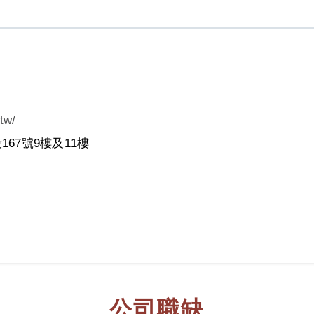
tw/
67號9樓及11樓
公司職缺