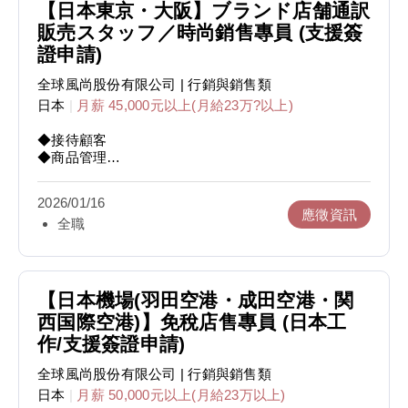
【日本東京・大阪】ブランド店舗通訳
販売スタッフ／時尚銷售專員 (支援簽
證申請)
全球風尚股份有限公司
| 行銷與銷售類
日本
|
月薪 45,000元以上(月給23万?以上)
◆接待顧客
◆商品管理
◆銷售翻譯
2026/01/16
應徵資訊
全職
【日本機場(羽田空港・成田空港・関
西国際空港)】免稅店售專員 (日本工
作/支援簽證申請)
全球風尚股份有限公司
| 行銷與銷售類
日本
|
月薪 50,000元以上(月給23万以上)