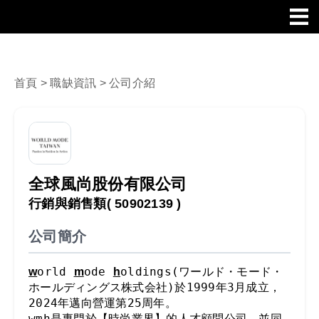
首頁
>
職缺資訊
> 公司介紹
全球風尚股份有限公司
行銷與銷售類
( 50902139 )
公司簡介
orld 
ode 
oldings(ワールド・モード・
w
m
h
ホールディングス株式会社)於1999年3月成立，
2024年邁向營運第25周年。

wmh是專門於【時尚業界】的人才顧問公司，並同