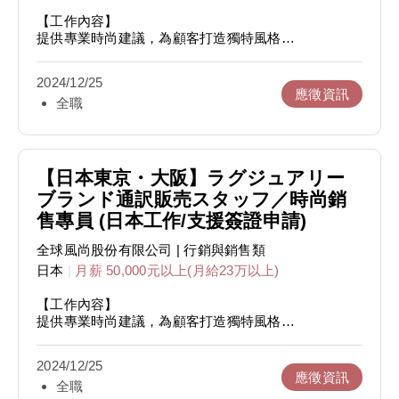
【工作內容】
提供專業時尚建議，為顧客打造獨特風格
熟悉品牌理念，展現品牌魅力
維持店鋪整潔與商品陳列
2024/12/25
顧客接待，商品銷售
應徵資訊
全職
【日本東京・大阪】ラグジュアリー
ブランド通訳販売スタッフ／時尚銷
售專員 (日本工作/支援簽證申請)
全球風尚股份有限公司
| 行銷與銷售類
日本
|
月薪 50,000元以上(月給23万以上)
【工作內容】
提供專業時尚建議，為顧客打造獨特風格
熟悉品牌理念，展現品牌魅力
維持店鋪整潔與商品陳列
2024/12/25
顧客接待，商品銷售
應徵資訊
全職