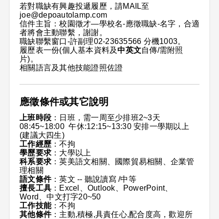
若對職缺有興趣投遞履歷，請MAIL至
joe@depoautolamp.com
信件主旨：校園徵才—學校名-應徵職缺-名字，合適
者將會主動聯繫，謝謝。
職缺聯繫窗口-許副理02-23635566 分機1003。
履歷表一份(個人基本資料及
中英文
自傳/需附照
片)。
相關語言及其他技能證照佐證
應徵條件或其它說明
上班時段
：日班，需一周至少排班2~3天
08:45~18:00 午休:12:15~13:30 安排一學期以上
(建議大四生)
工作經歷
：不拘
學歷要求
：大學以上
科系要求
：英美語文相關、國際貿易相關、企業管
理相關
語文條件
：英文 -- 聽說讀寫 /中等
擅長工具
：Excel、Outlook、PowerPoint、
Word、中文打字20~50
工作技能
：不拘
其他條件
：主動,積極,具責任心,配合度高，歡迎所