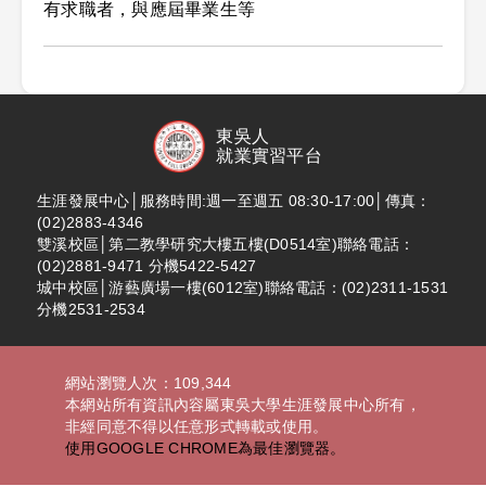
有求職者，與應屆畢業生等
東吳人
就業實習平台
生涯發展中心│服務時間:週一至週五 08:30-17:00│傳真：
(02)2883-4346
雙溪校區│第二教學研究大樓五樓(D0514室)聯絡電話：
(02)2881-9471 分機5422-5427
城中校區│游藝廣場一樓(6012室)聯絡電話：(02)2311-1531
分機2531-2534
網站瀏覽人次：109,344
本網站所有資訊內容屬東吳大學生涯發展中心所有，
非經同意不得以任意形式轉載或使用。
使用GOOGLE CHROME為最佳瀏覽器。