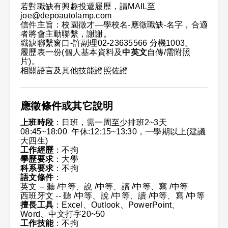
若對職缺有興趣投遞履歷，請MAIL至
joe@depoautolamp.com
信件主旨：校園徵才—學校名-應徵職缺-名字，合適
者將會主動聯繫，謝謝。
職缺聯繫窗口-許副理02-23635566 分機1003。
履歷表一份(個人基本資料及
中英文
自傳/需附照
片)。
相關語言及其他技能證照佐證
應徵條件或其它說明
上班時段
：日班，需一周至少排班2~3天
08:45~18:00 午休:12:15~13:30，一學期以上(建議
大四生)
工作經歷
：不拘
學歷要求
：大學
科系要求
：不拘
語文條件
：
英文 -- 聽 /中等、說 /中等、讀 /中等、寫 /中等
西班牙文 -- 聽 /中等、說 /中等、讀 /中等、寫 /中等
擅長工具
：Excel、Outlook、PowerPoint、
Word、中文打字20~50
工作技能
：不拘