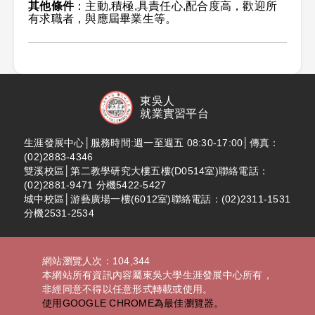
其他條件
：主動,積極,具責任心,配合度高，歡迎所
有求職者，與應屆畢業生等。
東吳人
就業實習平台
生涯發展中心│服務時間:週一至週五 08:30-17:00│傳真：
(02)2883-4346
雙溪校區│第二教學研究大樓五樓(D0514室)聯絡電話：
(02)2881-9471 分機5422-5427
城中校區│游藝廣場一樓(6012室)聯絡電話：(02)2311-1531
分機2531-2534
網站瀏覽人次：104,344
本網站所有資訊內容屬東吳大學生涯發展中心所有，
非經同意不得以任意形式轉載或使用。
使用GOOGLE CHROME為最佳瀏覽器。