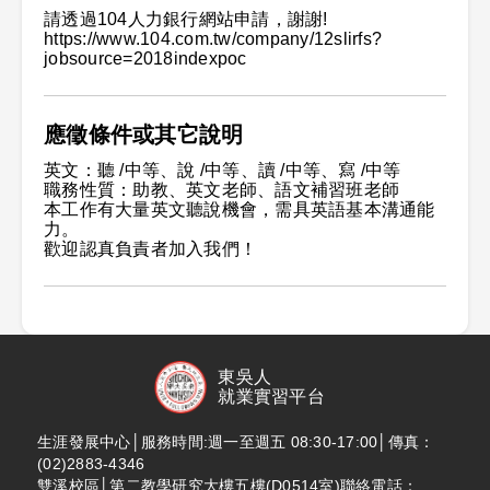
請透過104人力銀行網站申請，謝謝!
https://www.104.com.tw/company/12slirfs?
jobsource=2018indexpoc
應徵條件或其它說明
英文：聽 /中等、說 /中等、讀 /中等、寫 /中等
職務性質：助教、英文老師、語文補習班老師
本工作有大量英文聽說機會，需具英語基本溝通能
力。
歡迎認真負責者加入我們！
東吳人
就業實習平台
生涯發展中心│服務時間:週一至週五 08:30-17:00│傳真：
(02)2883-4346
雙溪校區│第二教學研究大樓五樓(D0514室)聯絡電話：