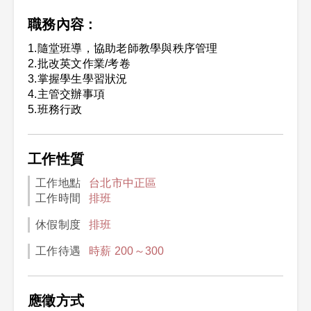
職務內容 :
1.隨堂班導，協助老師教學與秩序管理
2.批改英文作業/考卷
3.掌握學生學習狀況
4.主管交辦事項
5.班務行政
工作性質
工作地點
台北市中正區
工作時間
排班
休假制度
排班
工作待遇
時薪 200～300
應徵方式