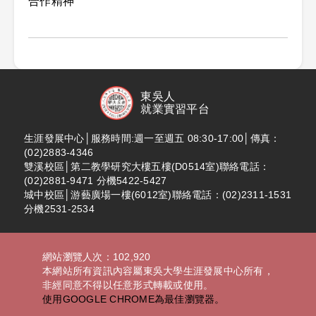
合作精神
東吳人
就業實習平台
生涯發展中心│服務時間:週一至週五 08:30-17:00│傳真：
(02)2883-4346
雙溪校區│第二教學研究大樓五樓(D0514室)聯絡電話：
(02)2881-9471 分機5422-5427
城中校區│游藝廣場一樓(6012室)聯絡電話：(02)2311-1531
分機2531-2534
網站瀏覽人次：102,920
本網站所有資訊內容屬東吳大學生涯發展中心所有，
非經同意不得以任意形式轉載或使用。
使用GOOGLE CHROME為最佳瀏覽器。