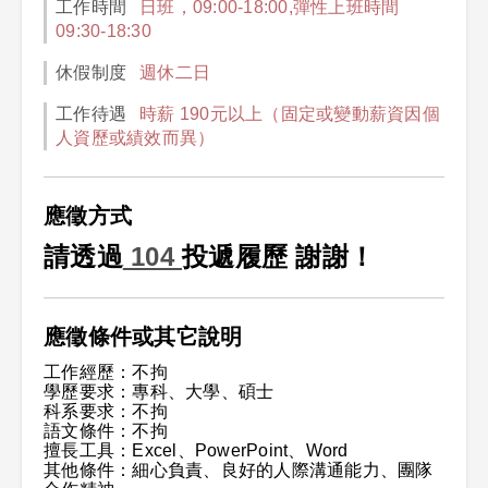
工作時間
日班，09:00-18:00,彈性上班時間
09:30-18:30
休假制度
週休二日
工作待遇
時薪 190元以上（固定或變動薪資因個
人資歷或績效而異）
應徵方式
請透過
104
投遞履歷 謝謝！
應徵條件或其它說明
工作經歷：不拘
學歷要求：專科、大學、碩士
科系要求：不拘
語文條件：不拘
擅長工具：Excel、PowerPoint、Word
其他條件：細心負責、良好的人際溝通能力、團隊