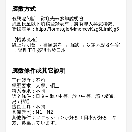
應徵方式
有興趣的話，歡迎先來參加說明會！
請直接至以下填寫登錄表單，將有專人與您聯繫。
登錄表單：https://forms.gle/MmxmcvKzg6LfmKjg6
【招募流程】
線上說明會 → 書類選考 → 面試 → 決定地點及住宿
→ 辦理工作簽證出發日本！
應徵條件或其它說明
工作經歷：不拘
學歷要求：大學、碩士
科系要求：不拘
語文條件：日文-- 聽 / 中等、說 / 中等、讀 / 精通、
寫 / 精通
擅長工具：不拘
具備證照：N1、N2
其他條件：ファッションが好き！日本が好き！な
方、募集しています。