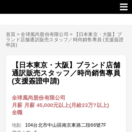
首頁
>
全球風尚股份有限公司
>
【日本東京・大阪】ブ
ランド店舗通訳販売スタッフ／時尚銷售專員 (支援簽證
申請)
【日本東京・大阪】ブランド店舗
通訳販売スタッフ／時尚銷售專員
(支援簽證申請)
全球風尚股份有限公司
月薪 月薪 45,000元以上(月給23万?以上)
全職
地點
104台北市中山區南京東路二段66號7F