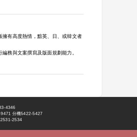
版擁有高度熱情，黯英、日、或韓文者
行編務與文案撰寫及版面規劃能力。
3-4346
71 分機5422-5427
531-2534