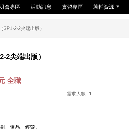
明會專區
活動訊息
實習專區
就輔資源
SP1-2-2尖端出版）
2-2尖端出版）
0元
全職
需求人數
1
企劃、選品、經營。