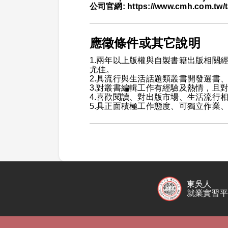
公司官網: https://www.cmh.com.tw/ta
應徵條件或其它說明
1.兩年以上版權與自製書籍出版相關
尤佳。
2.具流行與生活話題類叢書開發選書
3.對叢書編輯工作有經驗及熱情，且
4.喜歡閱讀、對出版市場、生活流行
5.具正面積極工作態度、可獨立作業
東吳人
就業實習平