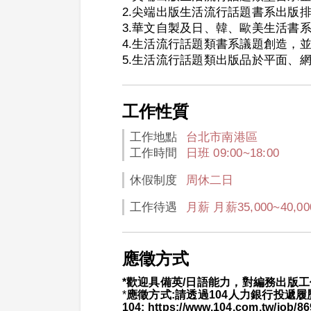
2.尖端出版生活流行話題書系出版
3.華文自製及日、韓、歐美生活書
4.生活流行話題類書系議題創造，
5.生活流行話題類出版品於平面、
工作性質
工作地點
台北市南港區
工作時間
日班 09:00~18:00
休假制度
周休二日
工作待遇
月薪 月薪35,000~40,0
應徵方式
*歡迎具備英/日語能力，對編務出版
*
應徵方式:請透過104人力銀行投遞
104: https://www.104.com.tw/job/