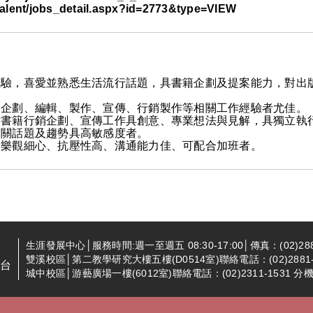
lent/jobs_detail.aspx?id=2773&type=VIEW
經驗，喜愛並熟悉生活流行話題，具書籍企劃及提案能力，對出
、企劃、編輯、製作、宣傳、行銷製作等相關工作經驗者尤佳。
對書籍行銷企劃、宣傳工作具創意、專業想法與見解，具獨立執
相關話題及趨勢具高敏感度者。
、樂觀細心、抗壓性高、溝通能力佳、可配合加班者。
生涯發展中心│服務時間:週一至週五 08:30-17:00│傳真：(02)288
雙溪校區│第二教學研究大樓五樓(D0514室)聯絡電話：(02)2881-94
台
城中校區│游藝廣場一樓(6012室)聯絡電話：(02)2311-1531 分機2