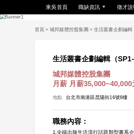
東吳首頁
職缺資訊
徵才說
首頁
>
城邦媒體控股集團
>
生活叢書企劃編輯（
生活叢書企劃編輯（SP1-
城邦媒體控股集團
月薪 月薪35,000~40,00
地點
台北市南港區昆陽街16號8樓
職務內容 :
1.尖端出版生活流行話題類型書系