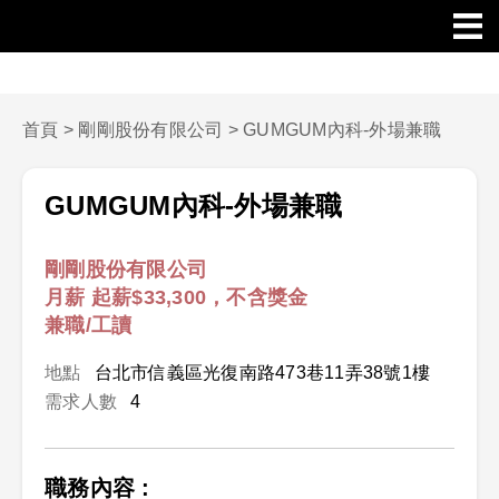
首頁
>
剛剛股份有限公司
>
GUMGUM內科-外場兼職
GUMGUM內科-外場兼職
剛剛股份有限公司
月薪 起薪$33,300，不含獎金
兼職/工讀
地點
台北市信義區光復南路473巷11弄38號1樓
需求人數
4
職務內容 :