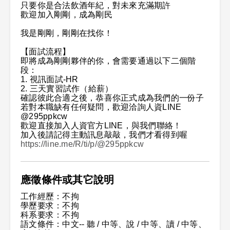
只要你是合法飲酒年紀，對未來充滿期許
歡迎加入剛剛，成為剛民
我是剛剛，剛剛在找你！
【面試流程】
即將成為剛剛夥伴的你，會需要通過以下二個階
段：
1. 視訊面試-HR
2. 三天實習試作（給薪）
確認彼此合適之後，恭喜你正式成為我們的一份子
若對本職缺有任何疑問，歡迎洽詢人資LINE
@295ppkcw
歡迎直接加入人資官方LINE，與我們聯絡！
加入後請記得主動訊息敲敲，我們才看得到喔
https://line.me/R/ti/p/@295ppkcw
應徵條件或其它說明
工作經歷：不拘
學歷要求：不拘
科系要求：不拘
語文條件：中文-- 聽 / 中等、說 / 中等、讀 / 中等、