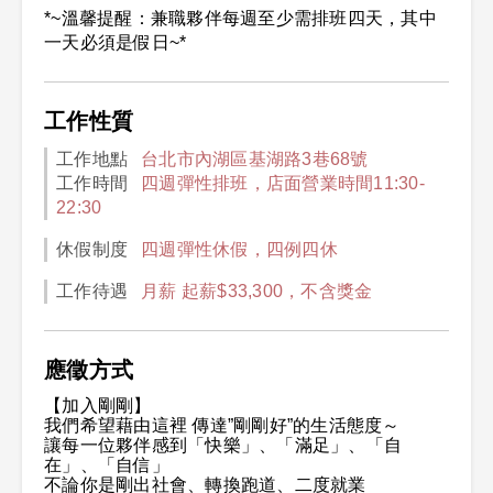
*~溫馨提醒：兼職夥伴每週至少需排班四天，其中
一天必須是假日~*
工作性質
工作地點
台北市內湖區基湖路3巷68號
工作時間
四週彈性排班，店面營業時間11:30-
22:30
休假制度
四週彈性休假，四例四休
工作待遇
月薪 起薪$33,300，不含獎金
應徵方式
【加入剛剛】
我們希望藉由這裡 傳達”剛剛好”的生活態度～
讓每一位夥伴感到「快樂」、「滿足」、「自
在」、「自信」
不論你是剛出社會、轉換跑道、二度就業