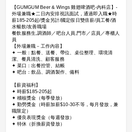
【GUMGUM Beer & Wings 雞翅啤酒吧-內科店】-
外場兼職★二日內安排視訊面試，通過即入職★時
薪185-205起/獎金另計/國定假日雙倍薪/員工餐/酒
水暢飲/友善職場
餐飲服務生,調酒師／吧台人員,門市／店員／專櫃人
員
【外場兼職－工作內容】
✦ 一般：點餐、送餐、帶位、桌位整理、環境清
潔、餐具清洗、顧客服務
✦ 菜口：出餐控管、結帳
✦ 吧台：飲品、調酒製作、備料
【薪資福利】
✦ 時薪$185-205起
✦ 稽核獎金（每季發放）
✦ 勤勞獎金（時薪加薪$10-30不等，每月發放，兼
職限定）
✦ 優良表現獎金（每週發放）
✦ 特休（折換薪資發放）