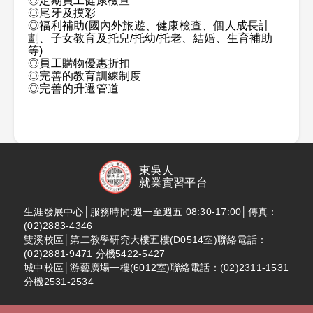
◎定期員工健康檢查
◎尾牙及摸彩
◎福利補助(國內外旅遊、健康檢查、個人成長計
劃、子女教育及托兒/托幼/托老、結婚、生育補助
等)
◎員工購物優惠折扣
◎完善的教育訓練制度
◎完善的升遷管道
東吳人
就業實習平台
生涯發展中心│服務時間:週一至週五 08:30-17:00│傳真：
(02)2883-4346
雙溪校區│第二教學研究大樓五樓(D0514室)聯絡電話：
(02)2881-9471 分機5422-5427
城中校區│游藝廣場一樓(6012室)聯絡電話：(02)2311-1531
分機2531-2534