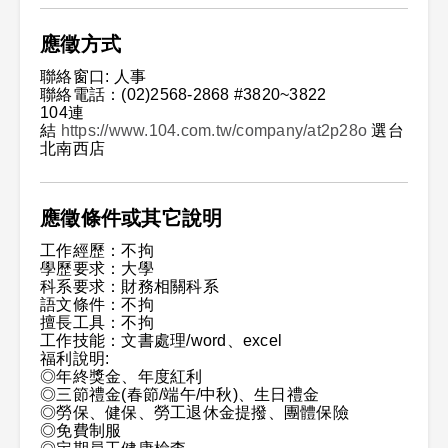
應徵方式
聯絡窗口: 人事
聯絡電話：(02)2568-2868 #3820~3822
104連
結
https://www.104.com.tw/company/at2p28o
選台
北南西店
應徵條件或其它說明
工作經歷：不拘
學歷要求：大學
科系要求：財務相關科系
語文條件：不拘
擅長工具：不拘
工作技能：文書處理/word、excel
福利說明:
◎年終獎金、年度紅利
◎三節禮金(春節/端午/中秋)、生日禮金
◎勞保、健保、勞工退休金提撥、團體保險
◎免費制服