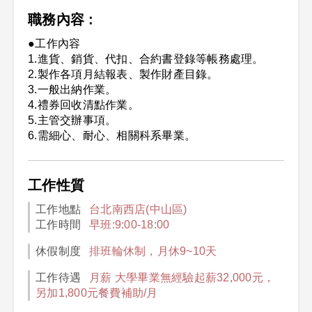
職務內容 :
●工作內容
1.進貨、銷貨、代扣、合約書登錄等帳務處理。
2.製作各項月結報表、製作財產目錄。
3.一般出納作業。
4.禮券回收清點作業。
5.主管交辦事項。
6.需細心、耐心、相關科系畢業。
工作性質
工作地點
台北南西店(中山區)
工作時間
早班:9:00-18:00
休假制度
排班輪休制，月休9~10天
工作待遇
月薪 大學畢業無經驗起薪32,000元，
另加1,800元餐費補助/月