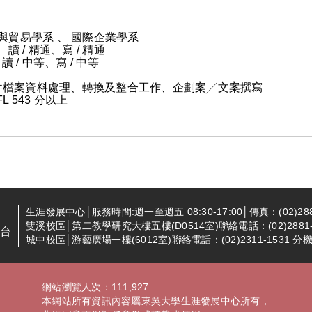
與貿易學系 、 國際企業學系
、讀 / 精通、寫 / 精通
/ 中等、寫 / 中等
件檔案資料處理、轉換及整合工作、企劃案╱文案撰寫
L 543 分以上
生涯發展中心│服務時間:週一至週五 08:30-17:00│傳真：(02)288
雙溪校區│第二教學研究大樓五樓(D0514室)聯絡電話：(02)2881-94
台
城中校區│游藝廣場一樓(6012室)聯絡電話：(02)2311-1531 分機2
網站瀏覽人次：111,927
本網站所有資訊內容屬東吳大學生涯發展中心所有，