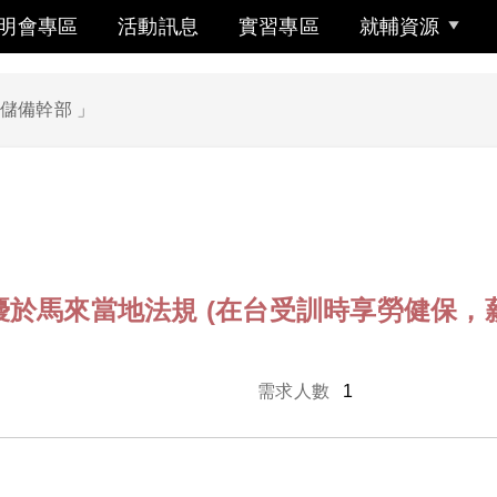
明會專區
活動訊息
實習專區
就輔資源
儲備幹部 」
」
馬來當地法規 (在台受訓時享勞健保，薪資為28
需求人數
1