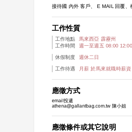
接待國 內外 客戶、 E MAIL 
工作性質
工作地點
馬來西亞 霹靂州
工作時間
週一至週五 08:00 12:00 
休假制度
週休二日
工作待遇
月薪 於馬來就職時薪資 優
應徵方式
email投遞
athena@gallantbag.com.tw 陳小姐
應徵條件或其它說明