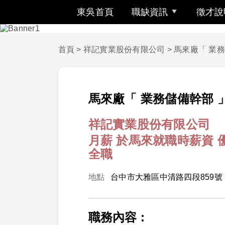
東吳首頁
職缺資訊
徵才說
首頁
>
祥記實業股份有限公司
>
馬來廠「 業務
馬來廠「 業務儲備幹部 
祥記實業股份有限公司
月薪 於馬來就職時薪資 優於
全職
地點
台中市大雅區中清路四段859號
職務內容 :