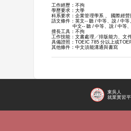
工作經歷：不拘
學歷要求：大學
科系要求：企業管理學系 、 國際經營
語文條件：英文-- 聽 / 中等、說 / 中等
中文-- 聽 / 中等、說 / 中等、讀 
擅長工具：不拘
工作技能：文書處理╱排版能力、文
具備證照：TOEIC 785 分以上或TOEF
其他條件：中文須能溝通與書寫
東吳人
就業實習平