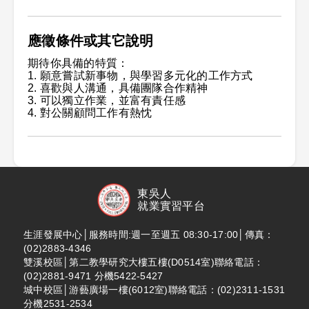
應徵條件或其它說明
期待你具備的特質：
1. 願意嘗試新事物，與學習多元化的工作方式
2. 喜歡與人溝通，具備團隊合作精神
3. 可以獨立作業，並富有責任感
4. 對公關顧問工作有熱忱
東吳人
就業實習平台
生涯發展中心│服務時間:週一至週五 08:30-17:00│傳真：
(02)2883-4346
雙溪校區│第二教學研究大樓五樓(D0514室)聯絡電話：
(02)2881-9471 分機5422-5427
城中校區│游藝廣場一樓(6012室)聯絡電話：(02)2311-1531
分機2531-2534