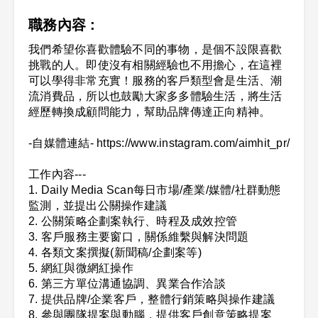
職務內容 :
我們希望你喜歡體驗不同的事物，是個不設限喜歡
挑戰的人。即使沒有相關經驗也不用擔心，在這裡
可以學得非常充實！服務的客戶類型會是生活、潮
流消費品，所以也鼓勵大家多多體驗生活，將生活
經歷轉換成顧問能力，幫助品牌傳達正向精神。
-自媒體連結- https://www.instagram.com/aimhit_pr/
工作內容---
1. Daily Media Scan每日市場/產業/媒體/社群動態
監測，並提出公關操作建議
2. 公關策略企劃案執行、時程及成效控管
3. 客戶服務主要窗口，關係維繫與解決問題
4. 各類文案撰擬(新聞稿/企劃案等)
5. 網紅與微網紅操作
6. 第三方單位溝通協調、異業合作洽談
7. 提供品牌/企業客戶，整體行銷策略與操作建議
8. 參與團隊提案與動腦，提供客戶創意策略提案