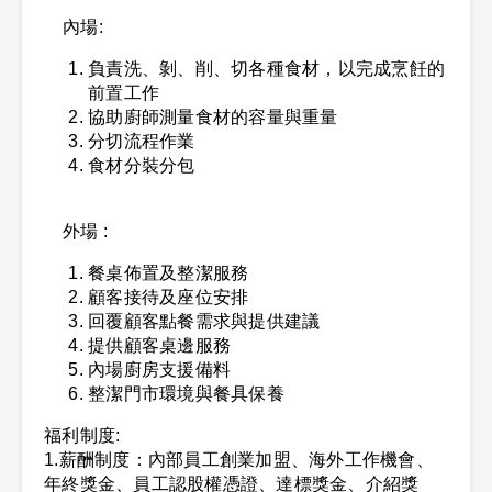
內場:
負責洗、剝、削、切各種食材，以完成烹飪的
前置工作
協助廚師測量食材的容量與重量
分切流程作業
食材分裝分包
外場 :
餐桌佈置及整潔服務
顧客接待及座位安排
回覆顧客點餐需求與提供建議
提供顧客桌邊服務
內場廚房支援備料
整潔門市環境與餐具保養
福利制度:
1.薪酬制度：內部員工創業加盟、海外工作機會、
年終獎金、員工認股權憑證、達標獎金、介紹獎