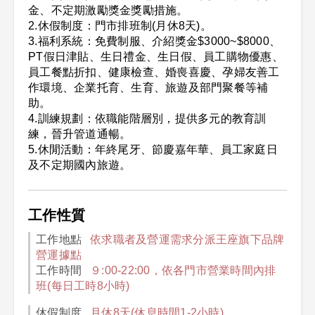
金、不定期激勵獎金獎勵措施。
2.休假制度：門市排班制(月休8天)。
3.福利系統：免費制服、介紹獎金$3000~$8000、
PT假日津貼、生日禮金、生日假、員工購物優惠、
員工餐點折扣、健康檢查、婚喪喜慶、孕婦友善工
作環境、企業托育、生育、旅遊及部門聚餐等補
助。
4.訓練規劃：依職能階層別，提供多元的教育訓
練，晉升管道通暢。
5.休閒活動：年終尾牙、節慶嘉年華、員工家庭日
及不定期國內旅遊。
工作性質
工作地點
依求職者及營運需求分派王座旗下品牌
營運據點
工作時間
９:00-22:00，依各門市營業時間內排
班(每日工時8小時)
休假制度
月休8天(休息時間1-2小時)