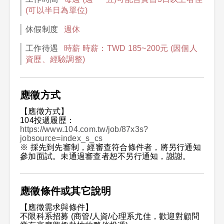
(可以半日為單位)
休假制度
週休
工作待遇
時薪 時薪：TWD 185~200元 (因個人
資歷、經驗調整)
應徵方式
【應徵方式】
104投遞履歷：
https://www.104.com.tw/job/87x3s?
jobsource=index_s_cs
※ 採先到先審制，經審查符合條件者，將另行通知
參加面試。未通過審查者恕不另行通知，謝謝。
應徵條件或其它說明
【應徵需求與條件】
不限科系招募 (商管/人資/心理系尤佳，歡迎對顧問