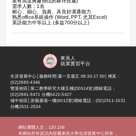
業有高度興趣熱忱的夥伴投遞)
需求人數：1名
耐心、細心、負責、具良好溝通能力
熟悉office系統操作 (Word, PPT, 尤其Excel)
英語能力中等以上 (多益700分以上)
東吳人
就業實習平台
生涯發展中心│服務時間:週一至週五 08:30-17:00│傳真：
(02)2883-4346
雙溪校區│第二教學研究大樓五樓(D0514室)聯絡電話：
(02)2881-9471 分機5422-5427
城中校區│游藝廣場一樓(6012室)聯絡電話：(02)2311-1531
分機2531-2534
網站瀏覽人次：120,156
本網站所有資訊內容屬東吳大學生涯發展中心所有，