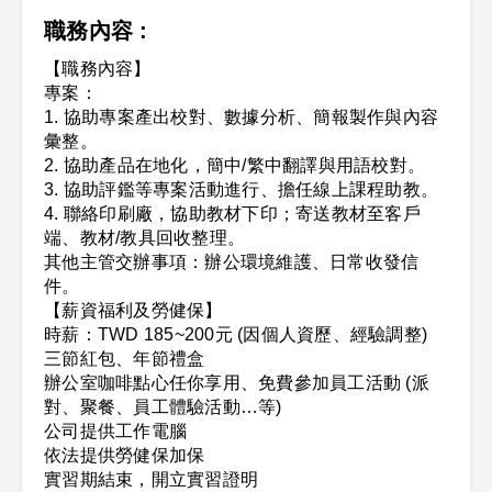
職務內容 :
【職務內容】
專案：
1. 協助專案產出校對、數據分析、簡報製作與內容
彙整。
2. 協助產品在地化，簡中/繁中翻譯與用語校對。
3. 協助評鑑等專案活動進行、擔任線上課程助教。
4. 聯絡印刷廠，協助教材下印；寄送教材至客戶
端、教材/教具回收整理。
其他主管交辦事項：辦公環境維護、日常收發信
件。
【薪資福利及勞健保】
時薪：TWD 185~200元 (因個人資歷、經驗調整)
三節紅包、年節禮盒
辦公室咖啡點心任你享用、免費參加員工活動 (派
對、聚餐、員工體驗活動…等)
公司提供工作電腦
依法提供勞健保加保
實習期結束，開立實習證明