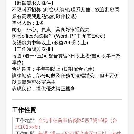
【應徵需求與條件】
不限科系招募 (商管/人資/心理系尤佳，歡迎對顧問
業有高度興趣熱忱的夥伴投遞)
需求人數：1名
耐心、細心、負責、具良好溝通能力
熟悉office系統操作 (Word, PPT, 尤其Excel)
英語能力中等以上 (多益700分以上)
【工作時間與安排】
每週 (週一~五)可配合實習3日以上者佳(可以半日為
單位)
合約期間：半年期以上 (長期配合尤佳)
訓練期後，部分時段及任務可遠端辦公，但主要仍
以實體進辦公室為主
表現良好，提供優先轉正機會
工作性質
工作地點
台北市信義區信義路5段7號46樓（台
北101大樓）
工作時間
每週 (週一~五)可配合實習3日以上者佳