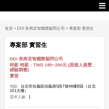
首頁
>
DDI 美商宏智國際顧問公司
>
專案部 實習生
專案部 實習生
DDI 美商宏智國際顧問公司
時薪 時薪：TWD 185~200元 (因個人資歷、
經驗調整)
實習
地點
台北市信義區信義路5段7號46樓B區（台北
101大樓）
需求人數
1