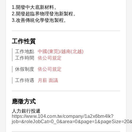
1.開發中大底新材料。
2.開發超臨界物理發泡新製程。
3.改善傳統化學發泡製程。
工作性質
工作地點
中國(東莞)/越南(北越)
工作時間
依公司規定
休假制度
依公司規定
工作待遇
月薪 面議
應徵方式
人力銀行投遞
https://www.104.com.tw/company/1a2x6bm4lk?
job=&roleJobCat=0_0&area=0&page=1&pageSize=20&