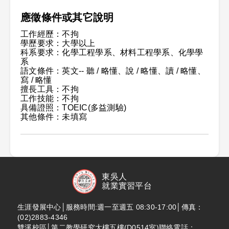
應徵條件或其它說明
工作經歷：不拘
學歷要求：大學以上
科系要求：化學工程學系、材料工程學系、化學學
系
語文條件：英文-- 聽 / 略懂、說 / 略懂、讀 / 略懂、
寫 / 略懂
擅長工具：不拘
工作技能：不拘
具備證照：TOEIC(多益測驗)
其他條件：未填寫
東吳人
就業實習平台
生涯發展中心│服務時間:週一至週五 08:30-17:00│傳真：
(02)2883-4346
雙溪校區│第二教學研究大樓五樓(D0514室)聯絡電話：