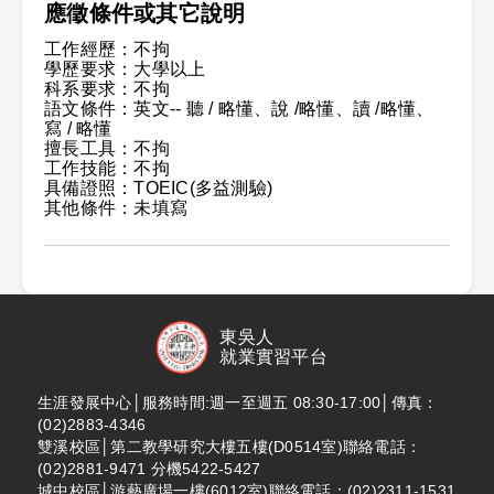
應徵條件或其它說明
工作經歷：不拘
學歷要求：大學以上
科系要求：不拘
語文條件：英文-- 聽 / 略懂、說 /略懂、讀 /略懂、
寫 / 略懂
擅長工具：不拘
工作技能：不拘
具備證照：TOEIC(多益測驗)
其他條件：未填寫
東吳人
就業實習平台
生涯發展中心│服務時間:週一至週五 08:30-17:00│傳真：
(02)2883-4346
雙溪校區│第二教學研究大樓五樓(D0514室)聯絡電話：
(02)2881-9471 分機5422-5427
城中校區│游藝廣場一樓(6012室)聯絡電話：(02)2311-1531