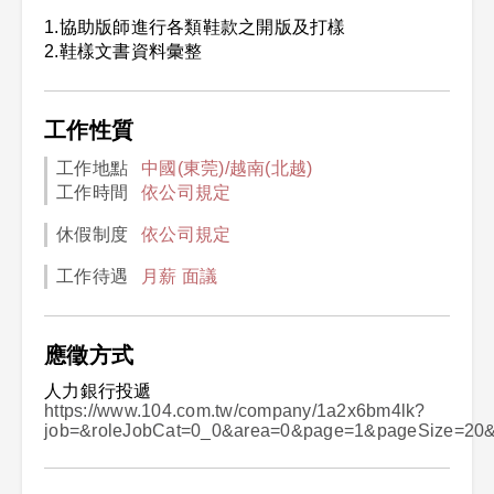
1.協助版師進行各類鞋款之開版及打樣
2.鞋樣文書資料彙整
工作性質
工作地點
中國(東莞)/越南(北越)
工作時間
依公司規定
休假制度
依公司規定
工作待遇
月薪 面議
應徵方式
人力銀行投遞
https://www.104.com.tw/company/1a2x6bm4lk?
job=&roleJobCat=0_0&area=0&page=1&pageSize=20&