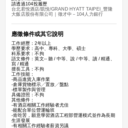
請透過104投履歷
台北君悅酒店/凱悅/GRAND HYATT TAIPEI_豐隆
大飯店股份有限公司｜徵才中－104人力銀行
應徵條件或其它說明
工作經歷：2年以上
學歷要求：高中、專科、大學、碩士
科系要求：不拘
語文條件：英文-- 聽 / 中等、說 / 中等、讀 / 精通、
寫 / 精通
擅長工具：不拘
工作技能：
-商品進貨入庫作業
-倉庫貨物標示╱置放╱盤點
-標單製作與管理
具備證照：不拘
其他條件：
-有酒店相關工作經驗者尤佳
-能配合單位營運輪班
-肯吃苦，願意學習酒店工程部營運模式並作為長期
生涯發展
-有相關工作經驗者薪資另議