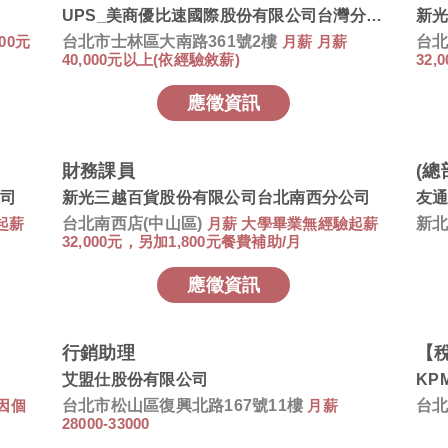
UPS_美商優比速國際股份有限公司台灣分公司
新
000元
台北市士林區大南路361號2樓
月薪 月薪
台北
40,000元以上(依經驗敘薪)
32
應徵資訊
財務課員
(
司
新光三越百貨股份有限公司台北南西分公司
友
起薪
台北南西店(中山區)
月薪 大學畢業無經驗起薪
新
32,000元，另加1,800元餐費補助/月
應徵資訊
行銷助理
【稅
艾盟仕股份有限公司
KP
資因個
台北市松山區復興北路167號11樓
月薪
台
28000-33000