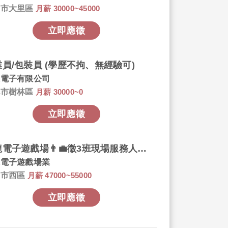
中市大里區
月薪 30000~45000
立即應徵
員/包裝員 (學歷不拘、無經驗可)
大電子有限公司
北市樹林區
月薪 30000~0
立即應徵
金龍電子遊戲場👨‍💼徵3班現場服務人員👩‍💼✨福利佳(需附照片.自傳)
龍電子遊戲場業
中市西區
月薪 47000~55000
立即應徵