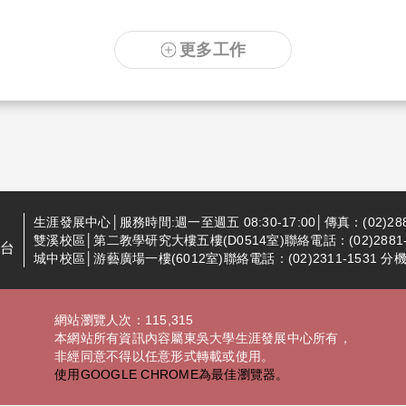
更多工作
生涯發展中心│服務時間:週一至週五 08:30-17:00│傳真：(02)288
雙溪校區│第二教學研究大樓五樓(D0514室)聯絡電話：(02)2881-94
台
城中校區│游藝廣場一樓(6012室)聯絡電話：(02)2311-1531 分機2
網站瀏覽人次：115,315
本網站所有資訊內容屬東吳大學生涯發展中心所有，
非經同意不得以任意形式轉載或使用。
使用GOOGLE CHROME為最佳瀏覽器。