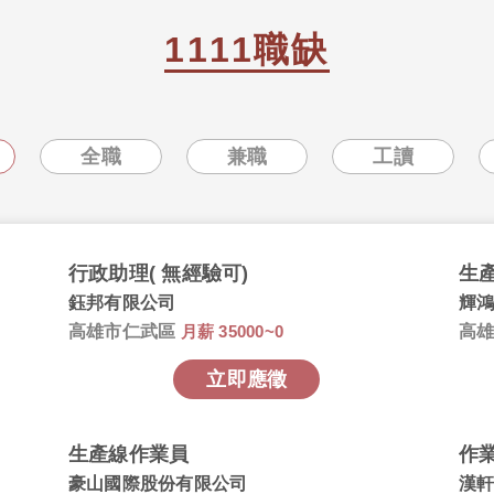
1111職缺
全職
兼職
工讀
行政助理( 無經驗可)
生
鈺邦有限公司
輝
高雄市仁武區
月薪 35000~0
高
立即應徵
生產線作業員
作
豪山國際股份有限公司
漢