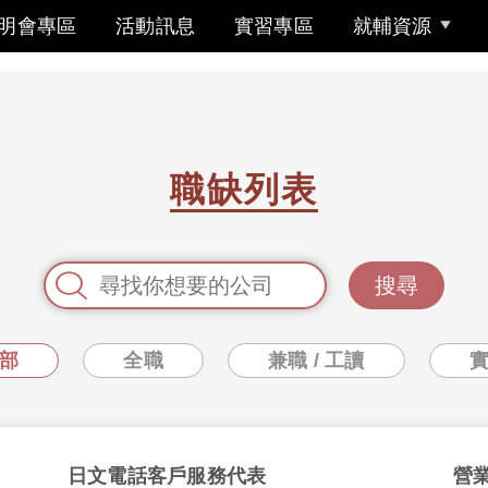
明會專區
活動訊息
實習專區
就輔資源
職缺列表
搜尋
部
全職
兼職 / 工讀
日文電話客戶服務代表
營