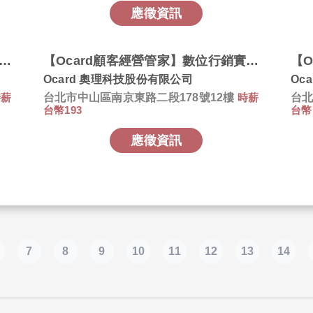
應徵資訊
ard顧客經營管家】人力資源實習生 HR Intern
【Ocard顧客經營管家】數位行銷實習生 Digital Marketing Intern
Ocard 奧理科技股份有限公司
Oc
時薪
台北市中山區南京東路二段178號12樓
時薪
台北
台幣193
台幣
應徵資訊
7
8
9
10
11
12
13
14