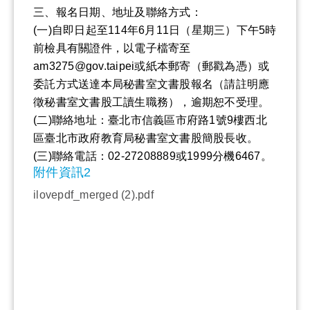
三、報名日期、地址及聯絡方式：
(一)自即日起至114年6月11日（星期三）下午5時
前檢具有關證件，以電子檔寄至
am3275@gov.taipei或紙本郵寄（郵戳為憑）或
委託方式送達本局秘書室文書股報名（請註明應
徵秘書室文書股工讀生職務），逾期恕不受理。
(二)聯絡地址：臺北市信義區市府路1號9樓西北
區臺北市政府教育局秘書室文書股簡股長收。
(三)聯絡電話：02-27208889或1999分機6467。
附件資訊2
ilovepdf_merged (2).pdf