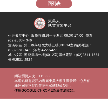
回列表
東吳人
就業實習平台
生涯發展中心│服務時間:週一至週五 08:30-17:00│傳真：
(02)2883-4346
雙溪校區│第二教學研究大樓五樓(D0514室)聯絡電話：
(02)2881-9471 分機5422-5427
城中校區│游藝廣場一樓(6012室)聯絡電話：(02)2311-1531
分機2531-2534
網站瀏覽人次：119,855
本網站所有資訊內容屬東吳大學生涯發展中心所有，
非經同意不得以任意形式轉載或使用。
使用GOOGLE CHROME為最佳瀏覽器。