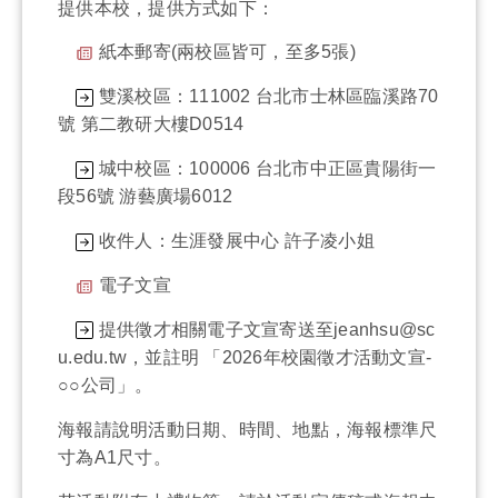
提供本校，提供方式如下：
紙本郵寄(兩校區皆可，至多5張)
雙溪校區：111002 台北市士林區臨溪路70
號 第二教研大樓D0514
城中校區：100006 台北市中正區貴陽街一
段56號 游藝廣場6012
收件人：生涯發展中心 許子凌小姐
電子文宣
提供徵才相關電子文宣寄送至jeanhsu@sc
u.edu.tw，並註明 「2026年校園徵才活動文宣-
○○公司」。
海報請說明活動日期、時間、地點，海報標準尺
寸為A1尺寸。