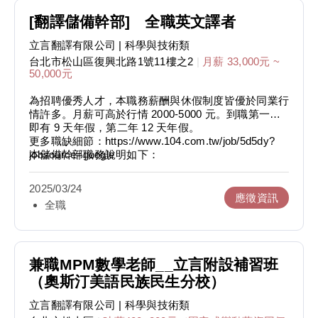
等網路媒介而落實行銷計畫，藉此了解翻譯產業、公司
經營模式與客戶、其他公司相關事務。
[翻譯儲備幹部] 全職英文譯者
立言翻譯有限公司
| 科學與技術類
2. 翻譯專案管理：經由上述「網路行銷」階段後，接
著再透過Email或電話而被動接案（非主動開發，有許
台北市松山區復興北路1號11樓之2
|
月薪 33,000元 ~
多客戶會主動詢問），藉此再深入了解本公司專案與客
50,000元
戶關係管理的模式。
為招聘優秀人才，本職務薪酬與休假制度皆優於同業行
3. 客戶開發：具備上述兩階段的知識與經驗之後，會
情許多。月薪可高於行情 2000-5000 元。到職第一年
先透過Email等網路管道而主動開發所選定的重要客戶
即有 9 天年假，第二年 12 天年假。
或特定行業的客戶，待前述各項職務內容皆更嫻熟之
更多職缺細節：https://www.104.com.tw/job/5d5dy?
後，也可能藉由實體管道主動開發客戶。
本儲備幹部職務說明如下：
jobsource=google
■ 70% 的工作時間負責翻譯，30% 負責公司發展。目
應徵者條件：
標是成為翻譯的專才與管理的通才，進而管理公司的營
2025/03/24
■ 良好的英文能力（請見「應徵方式」之標準）
運。
應徵資訊
全職
■ 優秀的中文文案寫作能力
■ 依個人狀況，主要職務可能包含中翻英、英翻中、中
■ 基本的翻譯經驗（無經驗者可透過現場測驗展現能
英互譯、校稿或潤稿。
力）
■ 公司發展部分包含一般專案管理、特殊專案管理、客
■ 良好的行銷能力與經驗
戶關係管理、行銷廣告、譯者招募與審核等等，將依個
■ 良好的業務開發能力（主要透過網路、Email ）
人能力、公司需求與個人取向而安排。
兼職MPM數學老師__立言附設補習班
■ 個性正向樂觀、思考靈活客觀
■ mentor 制，透過頻繁的溝通，直接一對一指導翻譯
（奧斯汀美語民族民生分校）
■ 極佳團隊精神、服務精神
職務與公司發展職務。而 mentor 制的好處可以參考我
■ 學習能力好、學習態度佳
們的文章 - 「翻譯導師（翻譯 mentor ）制度的好
立言翻譯有限公司
| 科學與技術類
■ 兼具紀律與創業精神
處」：