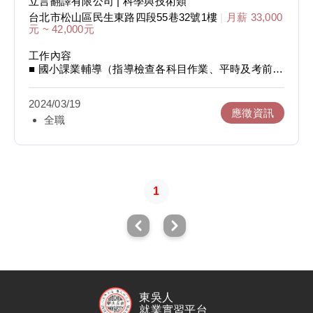
立言翻譯有限公司
| 科學與技術類
台北市松山區民生東路四段55巷32號1樓
|
月薪 33,000
能力特質
元 ~ 42,000元
■ 擅長人際關係、具備有效溝通技巧
■ 可建立並維持良好團隊工作關係
工作內容
■ 情緒管理佳、抗壓性高
■ 國小課業輔導（指導檢查各科目作業、平時及考前複
■ 喜歡與孩子互動，富有愛心及耐心
習）
■ 生活品格教育（校正不良生活及衛生習慣）
2024/03/19
■ 班級經營（調解學生間的爭吵、傾聽關懷學生）
應徵資訊
全職
■ 親師溝通
■ 協辦競賽與學藝活動
■ 協助招生活動
■ 到校接生
■ 公共環境清潔與佈置
1
能力特質
■ 對教育有熱忱、充滿愛心與耐心
■ 細心且樂於與人相處溝通
■ 能自然活潑與孩子互動
東吳人
就業實習平台