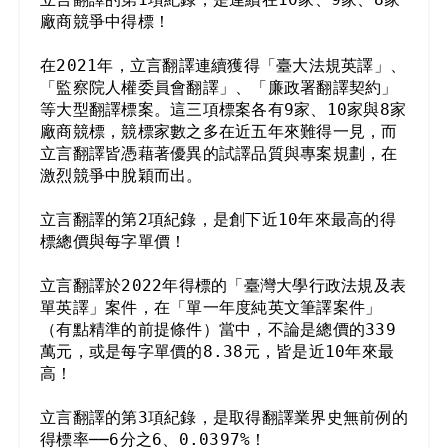
廠商競爭中得標！

在2021年，立言翻譯連續獲得「臺大法規英譯」、
「監察院人權委員會翻譯」、「廉政署翻譯契約」
等大型翻譯標案。這三項標案各有9家、10家與8家
廠商競標，競標家數之多在近五年來難得一見，而
立言翻譯皆憑藉著優異的試譯品質與專案規劃，在
激烈競爭中脫穎而出。

立言翻譯的第2項紀錄，是創下近10年來最高的得
標總價與每字單價！

立言翻譯於2022年得標的「臺灣大學行政法規及表
單英譯」案件，在「單一年度純英文筆譯案件」
（有點精準的前提條件）當中，不論是總價的339
萬元，或是每字單價的8.38元，皆是近10年來最
高！

立言翻譯的第3項紀錄，是取得翻譯業界史無前例的
得標率──6分之6、0.0397%！
