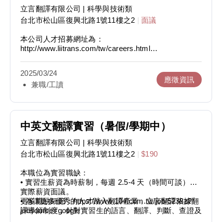
立言翻譯有限公司
| 科學與技術類
台北市松山區復興北路1號11樓之2
|
面議
本公司人才招募網址為：
http://www.liitrans.com/tw/careers.html
應徵者可先參考徵才內容。
2025/03/24
立言翻譯有限公司/立言翻譯社注重的譯者條件如下：
應徵資訊
兼職/工讀
(1) 語文能力：可附上英文考試成績作為證明。
(2) 翻譯專業度：可附上過去翻譯作品，以供初步篩
選。
(3) 領域知識與研究能力：具有相關領域的背景知識，
同時能夠仔細研究與查證該領域的專業字彙、知識與邏
中英文翻譯實習（暑假/學期中）
輯。
(4) 準時交件：準時交件為雙方合作的基本與重要條
立言翻譯有限公司
| 科學與技術類
件。
台北市松山區復興北路1號11樓之2
|
$190
(5) 服務精神：展現服務精神，例如確實遵守客戶的特
殊要求、依照客戶原文格式做編排、願意對原文提出疑
本職位為實習職缺：
問或給予註解與更正，並能以服務的態度回答客戶對譯
• 實習生薪資為時薪制，每週 2.5-4 天（時間可談），
文的問題。
實際薪資面議。
• 為讓更多優秀的人才踏入翻譯產業，立言翻譯依據翻
更多職缺細節：https://www.104.com.tw/job/5238z?
譯導師制度，針對實習生的語言、翻譯、判斷、查證及
jobsource=google
寫作能力進行個案教學。如果表現良好未來可兼職接