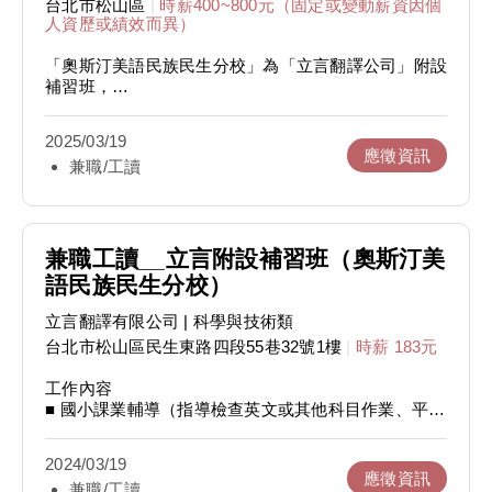
台北市松山區
|
時薪400~800元（固定或變動薪資因個
https://www.liitrans.com/tw/blog/management/170-
人資歷或績效而異）
本職務第一階段的甄選需參與性向測驗、智力測驗、簡
mentoring-system.html
短版的中英翻譯測驗。
「奧斯汀美語民族民生分校」為「立言翻譯公司」附設
此儲備幹部的「多元職務」概念也在「立言翻譯公司文
補習班，
PS. 為配合在職人士離職時間或應屆畢業生畢業時間，
化：鼓勵溝通與多元職務」一文中有更詳細的說明：
公司網址：
https://www.liitrans.com/tw/
到職時間可討論，應徵者可先參與甄選流程。
http://www.liitrans.com/tw/why_liitrans/culture.html
補習班網址：
https://austin-english.com/
2025/03/19
應徵資訊
翻譯職務受訓內容如下：
兼職/工讀
主要工作內容：
■ 各種題材寫作方式與格式
■ 搭配MPM（Multi-Process-Model）教材指導數學
■ 正確理解與詮釋原文
■ 培養學生自主學習、多程序推理、多模式思考能力
■ 寫作流暢度與優美性
■ 接受補習班內部／總公司培訓
■ 用詞專業度與正確性
■ 訂定教學目標、課程範圍、授課內容
兼職工讀__立言附設補習班（奧斯汀美
■ 知識與資訊查證研究流程
■ 安排與批改測驗及作業
語民族民生分校）
■ 符合特定客戶需求與考量
■ 負責教學活動規劃與執行
■ 評估學生學習狀況以調整授課進度或課後輔導
立言翻譯有限公司
| 科學與技術類
應徵者條件：
■ 班級經營與親師溝通
台北市松山區民生東路四段55巷32號1樓
|
時薪 183元
■ 優秀的英語能力、中英文寫作能力與研究查證能力
■ 電話訪問
■ 個性正向樂觀、思考靈活客觀
■ 協助競賽與學藝活動
工作內容
■ 良好的溝通能力、團隊精神、服務精神
■ 國小課業輔導（指導檢查英文或其他科目作業、平時
■ 學習能力好、學習態度佳
職缺更多詳情：
https://www.104.com.tw/job/87x9e?
及考前複習英文或其他科目課程）
■ 兼具紀律與創業精神
■ 生活品格教育（校正不良生活及衛生習慣）
■ 至少認同且符合公司 80% 的文化與價值觀，並有彈
2024/03/19
■ 班級經營（調解學生間的爭吵、傾聽關懷學生）
性適應其餘的 20%
應徵資訊
兼職/工讀