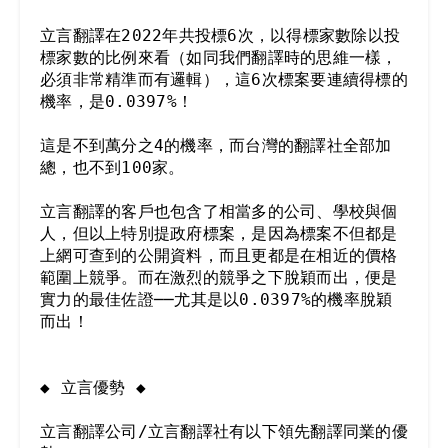
立言翻譯在2022年共投標6次，以得標家數除以投
標家數的比例來看（如同我們翻譯時的思維一樣，
必須非常精準而有邏輯），這6次標案要連續得標的
機率，是0.0397%！

這是不到萬分之4的機率，而台灣的翻譯社全部加
總，也不到100家。

立言翻譯的客戶也包含了相當多的公司、學校與個
人，但以上特別提政府標案，是因為標案不但都是
上網可查到的公開資料，而且更都是在相近的價格
範圍上競爭。而在激烈的競爭之下脫穎而出，便是
實力的最佳佐證──尤其是以0.0397%的機率脫穎
而出！

◆ 立言優勢 ◆

立言翻譯公司/立言翻譯社有以下領先翻譯同業的優