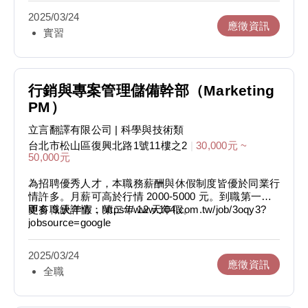
案；符合公司文化者則可轉任正職，詳細資訊請參考
2025/03/24
[翻譯儲備幹部]全職英文譯者兼專案行銷人員
應徵資訊
實習
（https://goo.gl/uHjWOv）
• 實習結束後，公司會依照實習生表現提供推薦函。
計畫介紹
• 實習時間：暑假或學期中，暑假為期2個月，每週4天
行銷與專案管理儲備幹部（Marketing
以上；學期中為期4個月，每週至少2.5天，3天以上為
PM）
佳。
• 為讓更多優秀的人才踏入翻譯產業，立言翻譯的「中
立言翻譯有限公司
| 科學與技術類
英文翻譯實習」一職邀請各校傑出的學生，展現出眾的
台北市松山區復興北路1號11樓之2
|
30,000元 ~
語言能力。
50,000元
• 立言翻譯依據翻譯導師制度（mentor，可見於立言翻
譯官網內的翻譯導師制度的好處
為招聘優秀人才，本職務薪酬與休假制度皆優於同業行
https://goo.gl/2rvBXr），針對實習生的語言、翻譯、
情許多。月薪可高於行情 2000-5000 元。到職第一年
判斷、查證及寫作能力進行個案教學，實習內容以中英
即有 9 天年假，第二年 12 天年假。
更多職缺詳情：https://www.104.com.tw/job/3oqy3?
互譯為主，但在翻譯之餘，實習生更有機會接觸公司其
jobsource=google
他事務，一窺翻譯產業的生態。
本職務內容會依時間、個人成長幅度與公司營運規劃，
• 期滿前實習生將完成一份實習心得或報告（可見於立
而分成型態較為不同的三階段。每一階段都是為其下一
2025/03/24
言翻譯官網內的立言故事 https://goo.gl/zLrRQ0），本
階段所準備，以便培養出適合協助公司發展的管理人
應徵資訊
公司也將為實習期間表現優異的學生提供推薦函，或另
全職
才。此三階段如下：
外討論、規劃日後雙方的合作機會。
1. 網路行銷：透過公司網站、FB、網路論壇、Email