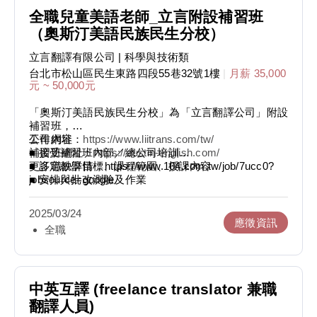
全職兒童美語老師_立言附設補習班
（奧斯汀美語民族民生分校）
立言翻譯有限公司
| 科學與技術類
台北市松山區民生東路四段55巷32號1樓
|
月薪 35,000
元 ~ 50,000元
「奧斯汀美語民族民生分校」為「立言翻譯公司」附設
補習班，
公司網址：
工作內容
https://www.liitrans.com/tw/
補習班網址：
■ 接受補習班內部／總公司培訓
https://austin-english.com/
■ 訂定教學目標、課程範圍、授課內容
更多職缺詳情：https://www.104.com.tw/job/7ucc0?
■ 安排與批改測驗及作業
jobsource=google
■ 負責教學活動規劃與執行
■ 評估學生學習狀況以調整授課進度或課後輔導
2025/03/24
■ 班級經營與親師溝通
應徵資訊
全職
■ 電話訪問
■ 協助競賽與學藝活動
能力特質
■ 英美語相關科系畢業或具備相應能力
中英互譯 (freelance translator 兼職
■ 富有教學熱忱及耐心
翻譯人員)
■ 能自然活潑與孩子互動