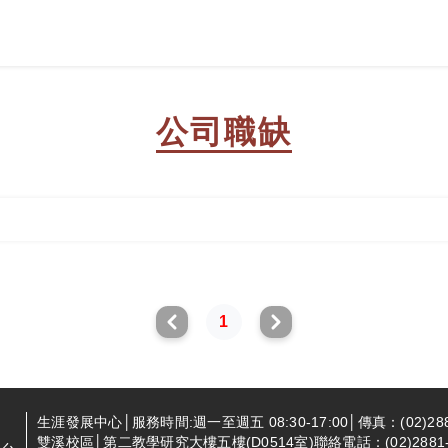
公司職缺
1
生涯發展中心│服務時間:週一至週五 08:30-17:00│傳真：(02)288
雙溪校區│第二教學研究大樓五樓(D0514室)聯絡電話：(02)2881-94