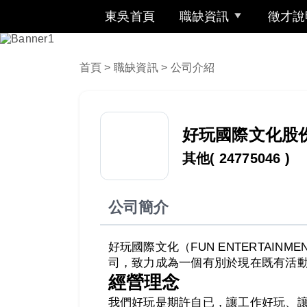
東吳首頁
職缺資訊
徵才說
首頁
>
職缺資訊
> 公司介紹
好玩國際文化股
其他
( 24775046 )
公司簡介
好玩國際文化（FUN ENTERTAI
司，致力成為一個有別於現在既有活
經營理念
我們好玩是期許自已，讓工作好玩、