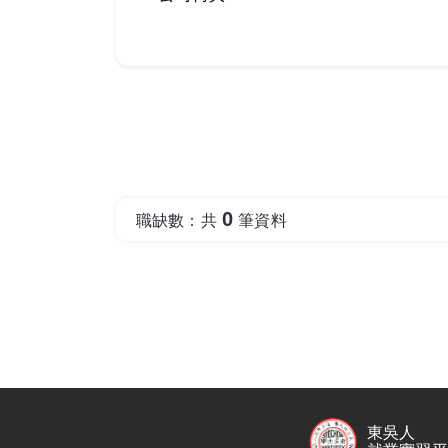
0
職缺數：共
筆資料
東吳人