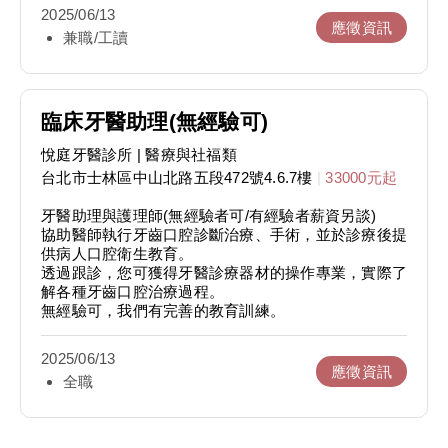
了解各種牙齒口腔治療過程。
2025/06/13
3.協助技工所贗復製作相關周邊事務，例如:灌石膏模
應徵資訊
兼職/工讀
型、製作與修剪維持器等等。
4.協助中央消毒器械,打包器械等事務
5.主管交辦事項
歡迎對牙醫診所有興趣之求職者(無經驗可)
有經驗者之時薪可調整
臨床牙醫助理(無經驗可)
排班制，一週需排4~5日
早09:00~12:30
悅庭牙醫診所
| 醫療與社福類
午13:30~17:00
台北市士林區中山北路五段472號4.6.7樓
|
33000元起
晚18:00~21:30
週六營業09:00~17:00、週日是固定休診
牙醫助理與護理師(無經驗者可/有經驗者薪資另談)
時薪190元起
協助醫師執行牙齒口腔診斷治療、手術，並於診療後提
供病人口腔衛生教育。
透過跟診，您可獲得牙醫診療器材的操作專業，實際了
解各種牙齒口腔治療過程。
無經驗可，我們有完善的教育訓練。
2025/06/13
應徵資訊
全職