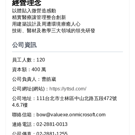
經營理念
以體貼入微營造感動

精實醫療讓管理整合創新

用建築設計及周遭環境療癒人心

技術、醫材及教學三大領域的領先研發
公司資訊
員工人數：120
資本額：400 萬
公司負責人：曹皓崴
公司網址(網站)：
https://yttsd.com/
公司地址：111台北市士林區中山北路五段472號
4.6.7樓
聯絡信箱：bow@valuexe.onmicrosoft.com
連絡電話：02-2881-0013
公司傳真：02-2881-1255