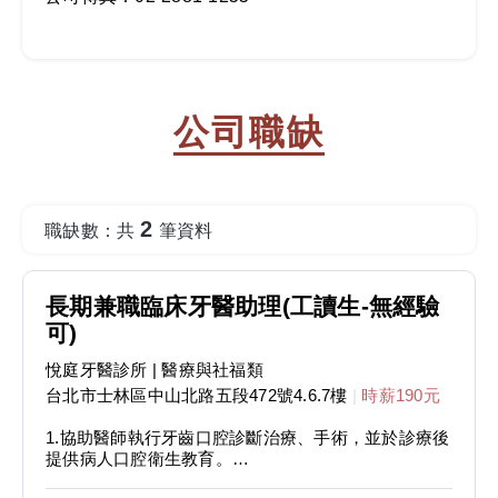
公司職缺
2
職缺數：共
筆資料
長期兼職臨床牙醫助理(工讀生-無經驗
可)
悅庭牙醫診所
| 醫療與社福類
台北市士林區中山北路五段472號4.6.7樓
|
時薪190元
1.協助醫師執行牙齒口腔診斷治療、手術，並於診療後
提供病人口腔衛生教育。
2.透過跟診，您可獲得牙醫診療器材的操作專業，實際