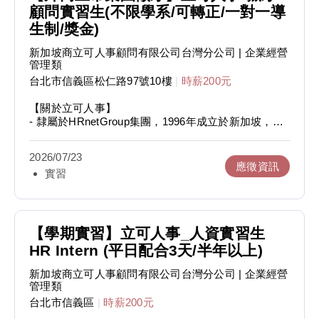
顧問實習生(不限學系/可轉正/一對一導
生制/獎金)
新加坡商立可人事顧問有限公司台灣分公司
| 企業經營
管理類
台北市信義區松仁路97號10樓
|
時薪200元
【關於立可人事】
- 隸屬於HRnetGroup集團，1996年成立於新加坡，
2017年公開上市
- 集團在亞太地區擁有14個海外據點，超過10,000名員
2026/07/23
工及1,000名以上顧問
應徵資訊
實習
- 致力於為國內外客戶提供正職/約聘/中高階主管獵才
服務、薪酬流程管理服務及人力資源相關顧問服務，客
戶遍及軟體業、半導體業、電子製造業、醫療生技業、
金融業…等
- 目前台灣團隊積極擴編中，歡迎想踏入人資招募/業務
【學期實習】立可人事_人資實習生
開發/顧問諮詢產業的你加入！
HR Intern (平日配合3天/半年以上)
【獵才顧問實習生】
新加坡商立可人事顧問有限公司台灣分公司
| 企業經營
1. 為國內外的企業客戶搜尋及篩選人才
管理類
2. 篩選履歷並與應徵者進行電話、實體面試並進行推
台北市信義區
|
時薪200元
薦