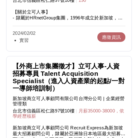
台北市信義區松仁路97號10樓
|
190
4. 活動企劃發想與執行
【關於立可人事】
【需求條件】
- 隸屬於HRnetGroup集團，1996年成立於新加坡，
1. 大學或研究所在學生，不限科系
2017年公開上市
2. 擁有經營自媒體（IG佳）經驗
- 集團在亞太地區擁有14個海外據點，超過10,000名員
3. 性格活潑開朗、主動積極
2024/02/02
工及1,000名以上顧問
應徵資訊
4. 對行銷有熱誠、做事迅速、善溝通
實習
- 致力於為國內外客戶提供正職/約聘/中高階主管獵才
◆ Tips：附上作品集讓我們更認識你！
服務、薪酬流程管理服務及人力資源相關顧問服務，客
戶遍及軟體業、半導體業、電子製造業、醫療生技業、
【工作時間】
金融業…等
1. 一週至少配合3天，長期半年
- 目前台灣團隊積極擴編中，歡迎想踏入人資招募/業務
【外商上市集團徵才】立可人事-人資
2. 上班時間為8:30-17:30（午休1小時）
開發/顧問諮詢產業的你加入！
招募專員 Talent Acquisition
【現任小編心得分享】
Specialist（進入人資產業的起點/一對
【獵才顧問實習生】
在立可擔任社群行銷實習生期間，給予我很大的發揮空
一導師培訓制）
1. 為國內外的企業客戶搜尋及篩選人才
間，能用不同的社群呈現方式表達。除了增進企劃發想
2. 篩選履歷並與應徵者進行電話、實體面試並進行推
及文案撰寫能力外，最難得的是訓練溝通協調及表達能
新加坡商立可人事顧問有限公司台灣分公司
| 企業經營
薦
力，將你的想法轉為可行性高的方案。這個位置除了社
管理類
3. 推薦合適的候選人給企業客戶，完成客戶招募需求
群行銷外，同時也能接觸到校園徵才等招募活動，以公
台北市信義區松仁路97號10樓
|
月薪35000-38000，依
4. 其他主管交辦事項
司端的角度了解企業招募流程，成為職涯發展好夥伴！
學經歷核薪
【需求期待】
【更多立可】
新加坡商立可人事顧問公司 Recruit Express為新加坡
1. 大學以上，英文中上
■ PODCAST（立可職場文化）-
最大招募顧問公司，隸屬於亞洲除日本地區最大招募集
2. 不限科系、年紀，有課外活動經驗
https://reurl.cc/kVYVV3