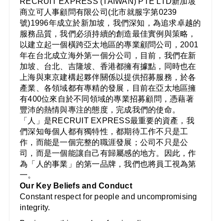
RECRUIT EXPRESS (TAIWAN) PTE LTD新加坡
商立可人事顧問有限公司(北市就服字第0239
號)1996年成立於新加坡，我們深知，為追求卓越的
服務品質，我們必須持續的創造最佳實例與策略，
以建立起一個橫跨亞太地區的專業顧問公司，2001
年在台北成立海外第一個分公司，目前，我們在新
加坡、台北、吉隆坡、香港都擁有據點，同時也在
上海與東京建構起夥伴關係以提供招募服務，於各
產業、各領域都有專精的發展，目前在亞太地區擁
有400位來自於不同領域的專業招募顧問，憑藉著
豐沛的熱情與專注的態度，完成我們的使命。
「人」是RECRUIT EXPRESS最重要的資產，我
們深知每個人都有獨特性，都期待工作不只是工
作，而能是一個完整的職涯發展；公司不只是公
司，而是一個能讓自己有歸屬感的地方。因此，作
為「人的事業」的第一品牌，我們也將員工視為第
一。
Our Key Beliefs and Conduct
Constant respect for people and uncompromising
integrity.