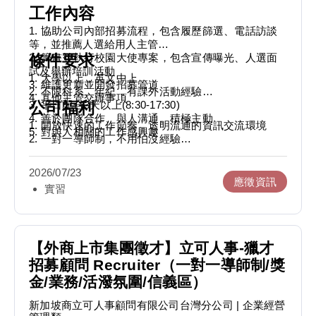
3. 推薦合適的候選人給企業客戶，完成客戶招募需求
工作內容
4. 其他主管交辦事項
1. 協助公司內部招募流程，包含履歷篩選、電話訪談
等，並推薦人選給用人主管
【需求期待】
2. 籌畫並執行校園大使專案，包含宣傳曝光、人選面
條件要求
1. 大學以上，英文中上
試及舉辦培訓活動
2. 不限科系、年紀，有課外活動經驗
1. 大學以上，英文中上
3. 維護更新並開發招募管道
3. 學期間配合4天以上（不含假日）
2. 不限科系、年紀，有課外活動經驗
4. 其他主管交辦事項
4. 善於團隊合作、與人溝通、積極主動
3. 平日配合3天以上(8:30-17:30)
公司福利
5. 對與人相關的工作感興趣
4. 善於團隊合作、與人溝通、積極主動
1. 開放快速的工作節奏，透明流通的資訊交流環境
5. 對與人相關的工作感興趣
2. 一對一導師制，不用怕沒經驗
【更多我們】
3. 表現優秀者除了獎金之外，還有轉正機會
Instagram- www.instagram.com/recruitexpress_tw
Podcast (立可職場文化)- https://reurl.cc/kLqWV3
2026/07/23
Medium(顧問心得分享)-https://medium.com/@talent-
應徵資訊
實習
recruitexpress
Recruit Express官網-
https://www.recruitexpress.com.tw/
SearchAsia官網- https://www.searchasia.com.sg/
【外商上市集團徵才】立可人事-獵才
招募顧問 Recruiter（一對一導師制/獎
金/業務/活潑氛圍/信義區）
新加坡商立可人事顧問有限公司台灣分公司
| 企業經營