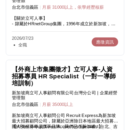
管理類
台北市信義區
|
月薪 31000以上，依學經歷核薪
【關於立可人事】
- 隸屬於HRnetGroup集團，1996年成立於新加坡，
2017年公開上市
- 集團在亞太地區擁有14個海外據點，超過10,000名員
2026/07/23
工及1,000名以上顧問
應徵資訊
全職
- 致力於為國內外客戶提供正職/約聘/中高階主管獵才
服務、薪酬流程管理服務及人力資源相關顧問服務，客
戶遍及軟體業、半導體業、電子製造業、醫療生技業、
金融業…等
- 目前台灣團隊積極擴編中，歡迎想踏入人資招募/業務
【外商上市集團徵才】立可人事-人資
開發/顧問諮詢產業的你加入！
招募專員 HR Specialist（一對一導師
培訓制）
【獵才顧問實習生】
1. 為國內外的企業客戶搜尋及篩選人才
新加坡商立可人事顧問有限公司台灣分公司
| 企業經營
2. 篩選履歷並與應徵者進行電話、實體面試並進行推
管理類
薦
台北市信義區
|
月薪 35000以上
3. 推薦合適的候選人給企業客戶，完成客戶招募需求
4. 其他主管交辦事項
新加坡商立可人事顧問公司 Recruit Express為新加坡
最大招募顧問公司，隸屬於亞洲除日本地區最大招募集
【需求期待】
團HRnet Group旗下品牌。我們已在新加坡、台北、吉
【人資招募專員 Talent Acquisition Specialist】
1. 大學以上，英文中上