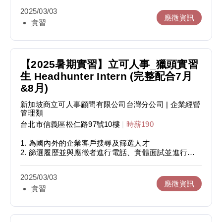
2. 協助立可內部招募事務，如校園徵才、徵才博覽
2025/03/03
會、內部活動等
應徵資訊
實習
3. 海報Banner產製
4. 活動企劃發想與執行
【2025暑期實習】立可人事_獵頭實習
生 Headhunter Intern (完整配合7月
&8月)
新加坡商立可人事顧問有限公司台灣分公司
| 企業經營
管理類
台北市信義區松仁路97號10樓
|
時薪190
1. 為國內外的企業客戶搜尋及篩選人才
2. 篩選履歷並與應徵者進行電話、實體面試並進行推
薦
3. 推薦合適的候選人給企業客戶，完成客戶招募需求
2025/03/03
4. 其他主管交辦事項
應徵資訊
實習