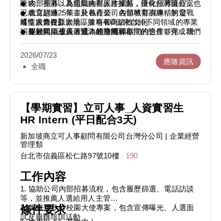
隆坡、香港以及雪梨擁有服務據點，目前台灣辦公室也
◆ 內部招募：為組織內部人才招募，優化招募流程
2. 不限科系、年紀，有課外活動經驗
已成立超過25年，於各產業、各領域都有專精的發
◆ 教育訓練：策畫及執行公司內部教育訓練，制定戰
3. 學期間配合4天以上（不含假日）
展，目前在亞太地區擁有400位來自於不同領域的專業
略性人力資源願景，並培養高績效文化
【需求條件】
4. 善於團隊合作、與人溝通、積極主動
招募顧問，憑藉著豐沛的熱情與專注的態度，完成我們
◆ 促進組織成長：成為領導層和顧問的合作夥伴，增
◆ 樂於與陌生人溝通、建立關係
5. 對與人相關的工作感興趣
的使命。
進團隊黏著度與凝聚力
◆ 積極主動，愛挑戰、對自己有高要求
◆ 績效管理與人資規章制度訂定、優化與執行
◆ 學習力強，對於招募以及業務性質工作有熱忱
【更多我們】
2026/07/23
我們擁有完整的一對一導師培育制度，即便是新鮮人/
◆ team player
應徵資訊
Instagram- www.instagram.com/recruitexpress_tw
全職
無相關經驗也可以很快上手，內部發展明確，也有機會
Podcast (立可職場文化)- https://reurl.cc/kLqWV3
成為管理職！
【更多我們】
Medium(顧問心得分享)-https://medium.com/@talent-
在獵頭產業能夠擴大自己的視野，能夠更全面的了解每
◆ Instagram- www.instagram.com/recruitexpress_tw
recruitexpress
個企業以及產業的發展及招募方向，對於喜歡與人互動
◆ Podcast (立可職場文化)- https://reurl.cc/kLqWV3
Recruit Express官網-
交流、願意挑戰自己、勇於學習新知識的人來說是絕佳
◆ Medium(顧問心得分享)-
【學期實習】立可人事_人資實習生
https://www.recruitexpress.com.tw/
的實習及工作選擇！
https://medium.com/@talent-recruitexpress
HR Intern (平日配合3天)
SearchAsia官網- https://www.searchasia.com.sg/
◆ Recruit Express官網-
公司內部文化活潑、組織扁平，也有完整的一對一導師
https://www.recruitexpress.com.tw/
新加坡商立可人事顧問有限公司台灣分公司
| 企業經營
制度，讓你在工作初期能盡快適應及熟悉環境，相信在
◆ SearchAsia官網- https://www.searchasia.com.sg/
管理類
這份工作中能帶給你滿滿的成就感，並且擴展自己在各
◆ Recruit Legal官網- https://www.recruit-legal.com/
台北市信義區松仁路97號10樓
|
190
行各業的視野以及建立自己的人脈！
工作內容
1. 協助公司內部招募流程，包含履歷篩選、電話訪談
等，並推薦人選給用人主管
2. 籌畫並執行校園大使專案，包含宣傳曝光、人選面
條件要求
試及舉辦培訓活動