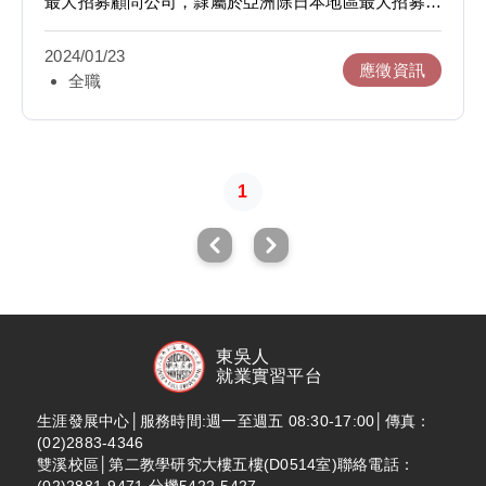
最大招募顧問公司，隸屬於亞洲除日本地區最大招募集
團HRnet Group旗下品牌。我們已在新加坡、台北、吉
隆坡、香港以及雪梨擁有服務據點，目前台灣辦公室也
2024/01/23
已成立超過20年，於各產業、各領域都有專精的發
應徵資訊
全職
展，目前在亞太地區擁有400位來自於不同領域的專業
招募顧問，憑藉著豐沛的熱情與專注的態度，完成我們
的使命。
我們擁有完整的一對一導師培育制度，即便是新鮮人/
無相關經驗也可以很快上手，內部發展明確，也有機會
1
成為管理職!
【獵才招募顧問Recruiter】
◆ 商務開發：主動開發企業客戶，與不同企業的人資
部、招募人員討論招募需求，建立合作關係
◆ 求職者面試：與應徵者進行面試，了解求職需求並
進行推薦
◆ 人才推薦：了解並針對市場需求，尋找、挑選、推
東吳人
薦企業所需要的人才
就業實習平台
◆ 團隊合作：進行有效率的人才搜索及職缺介紹與推
薦
生涯發展中心│服務時間:週一至週五 08:30-17:00│傳真：
(02)2883-4346
【需求條件】
雙溪校區│第二教學研究大樓五樓(D0514室)聯絡電話：
◆ 樂於與陌生人溝通、建立關係