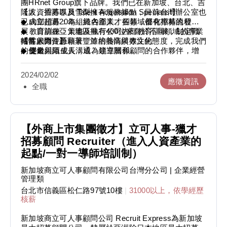
團HRnet Group旗下品牌。我們已在新加坡、台北、吉
3. 學期間配合4天以上（不含假日）
■ Medium（顧問心得分享）-
隆坡、香港以及雪梨擁有服務據點，目前台灣辦公室也
【人資招募專員 Talent Acquisition Specialist】
4. 善於團隊合作、與人溝通、積極主動
https://medium.com/@talent-recruitexpress
已成立超過20年，於各產業、各領域都有專精的發
◆ 內部招募：為組織內部人才招募，優化招募流程
5. 對與人相關的工作感興趣
■ 企業官網 - www.recruitexpress.com.tw
展，目前在亞太地區擁有400位來自於不同領域的專業
◆ 教育訓練：策畫及執行公司內部教育訓練，制定戰
■ 集團官網 - www.hrnetgroup.com
招募顧問，憑藉著豐沛的熱情與專注的態度，完成我們
略性人力資源願景，並培養高績效文化
【需求條件】
【更多我們】
的使命。
◆ 促進組織成長：成為領導層和顧問的合作夥伴，增
◆ 樂於與陌生人溝通、建立關係
Instagram- www.instagram.com/recruitexpress_tw
進團隊黏著度與凝聚力
◆ 積極主動，愛挑戰、對自己有高要求
Podcast (立可職場文化)- https://reurl.cc/kLqWV3
我們擁有完整的一對一導師培育制度，即便是新鮮人/
◆ 績效管理與人資規章制度訂定、優化與執行
◆ 學習力強，對於招募以及業務性質工作有熱忱
Medium(顧問心得分享)-https://medium.com/@talent-
2024/02/02
無相關經驗也可以很快上手，內部發展明確，也有機會
◆ team player
recruitexpress
應徵資訊
全職
成為管理職！
Recruit Express官網-
【更多我們】
https://www.recruitexpress.com.tw/
◆ Instagram- www.instagram.com/recruitexpress_tw
SearchAsia官網- https://www.searchasia.com.sg/
◆ Podcast (立可職場文化)- https://reurl.cc/kLqWV3
◆ Medium(顧問心得分享)-
【外商上市集團徵才】立可人事-獵才
https://medium.com/@talent-recruitexpress
招募顧問 Recruiter（進入人資產業的
◆ Recruit Express官網-
起點/一對一導師培訓制）
https://www.recruitexpress.com.tw/
◆ SearchAsia官網- https://www.searchasia.com.sg/
新加坡商立可人事顧問有限公司台灣分公司
| 企業經營
◆ Recruit Legal官網- https://www.recruit-legal.com/
管理類
台北市信義區松仁路97號10樓
|
31000以上，依學經歷
核薪
新加坡商立可人事顧問公司 Recruit Express為新加坡