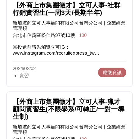
【外商上市集團徵才】立可人事-社群
行銷實習生(一周3天/長期半年)
新加坡商立可人事顧問有限公司台灣分公司
| 企業經營
管理類
台北市信義區松仁路97號10樓
|
190
※投遞前請先瀏覽立可IG：
www.instagram.com/recruitexpress_tw
【公司介紹】
2024/02/02
隸屬於新加坡最大且唯一上市的招募顧問集團
應徵資訊
實習
HRnetGroup，總公司位於新加坡，在台灣、馬來西亞
及香港擁有14個服務據點。2022年獲得新加坡卓越管
理企業，並連續六年獲得就業服務評鑑A級！
【工作內容】
【外商上市集團徵才】立可人事-獵才
1. 經營立可社群媒體（包含貼文主題企劃、美編製
顧問實習生(不限學系/可轉正/一對一導
圖、文案撰寫、留言及訊息管理、限動內容發想、粉絲
生制)
互動、數據及成效追蹤等）
2. 協助立可內部招募事務，如校園徵才、徵才博覽
新加坡商立可人事顧問有限公司台灣分公司
| 企業經營
會、內部活動等
管理類
3. 海報Banner產製