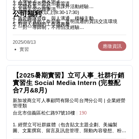
1. 大學以上，英文中上
3. 維護更新並開發招募管道
2. 不限科系、年紀，有課外活動經驗
4. 其他主管交辦事項
3. 平日配合3天以上(8:30-17:30)
公司福利
4. 善於團隊合作、與人溝通、積極主動
1. 開放快速的工作節奏，透明流通的資訊交流環境
5. 對與人相關的工作感興趣
2. 一對一導師制，不用怕沒經驗
3. 表現優秀者除了獎金之外，還有轉正機會
2025/08/13
應徵資訊
實習
【2025暑期實習】立可人事_社群行銷
實習生 Social Media Intern (完整配
合7月&8月)
新加坡商立可人事顧問有限公司台灣分公司
| 企業經營
管理類
台北市信義區松仁路97號10樓
|
190
1. 經營立可社群媒體（包含貼文主題企劃、美編製
圖、文案撰寫、留言及訊息管理、限動內容發想、粉絲
互動、數據及成效追蹤等）