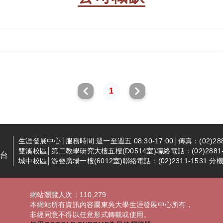
1
生涯發展中心│服務時間:週一至週五 08:30-17:00│傳真：(02)288
雙溪校區│第二教學研究大樓五樓(D0514室)聯絡電話：(02)2881-94
台
城中校區│游藝廣場一樓(6012室)聯絡電話：(02)2311-1531 分機2
網站瀏覽人次：110,279
本網站所有資訊內容屬東吳大學生涯發展中心所有，
非經同意不得以任意形式轉載或使用。