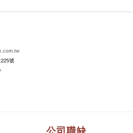
k.com.tw
25號
w
公司職缺