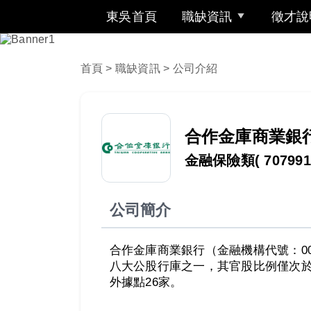
東吳首頁
職缺資訊
徵才說
首頁
>
職缺資訊
> 公司介紹
合作金庫商業銀
金融保險類
( 707991
公司簡介
合作金庫商業銀行（金融機構代號：0
八大公股行庫之一，其官股比例僅次於
外據點26家。