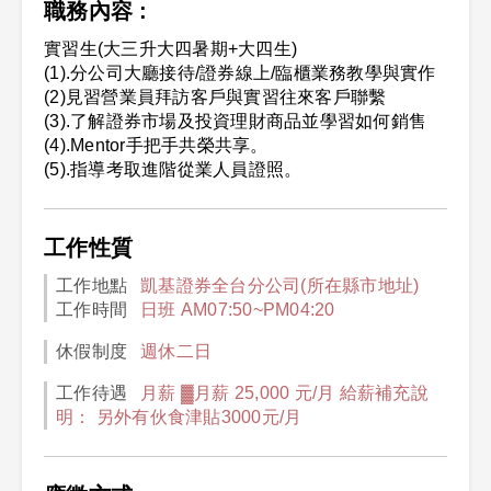
職務內容 :
實習生(大三升大四暑期+大四生)
(1).分公司大廳接待/證券線上/臨櫃業務教學與實作
(2)見習營業員拜訪客戶與實習往來客戶聯繫
(3).了解證券市場及投資理財商品並學習如何銷售
(4).Mentor手把手共榮共享。
(5).指導考取進階從業人員證照。
工作性質
工作地點
凱基證券全台分公司(所在縣市地址)
工作時間
日班 AM07:50~PM04:20
休假制度
週休二日
工作待遇
月薪 ▓月薪 25,000 元/月 給薪補充說
明： 另外有伙食津貼3000元/月