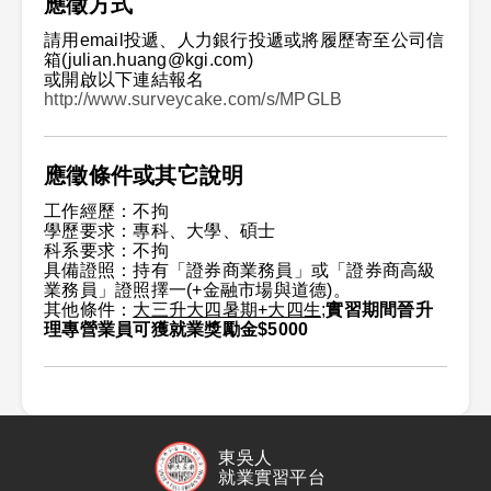
應徵方式
請用email投遞、人力銀行投遞或將履歷寄至公司信
箱(julian.huang@kgi.com)
或開啟以下連結報名
http://www.surveycake.com/s/MPGLB
應徵條件或其它說明
工作經歷：不拘
學歷要求：專科、大學、碩士
科系要求：不拘
具備證照：持有「證券商業務員」或「證券商高級
業務員」證照擇一(+金融市場與道德)。
其他條件：
大三升大四暑期+大四生;
實習期間晉升
理專營業員可獲就業獎勵金$5000
東吳人
就業實習平台