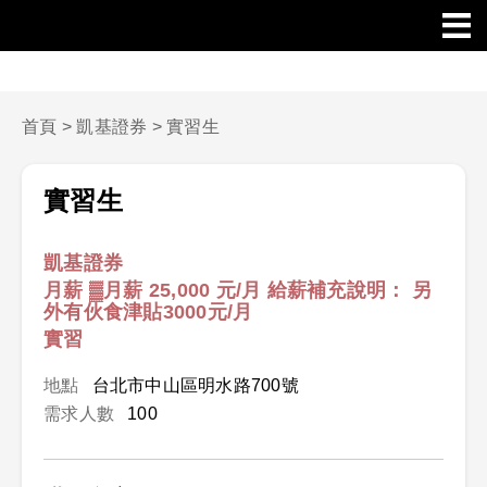
首頁
>
凱基證券
>
實習生
實習生
凱基證券
月薪 ▓月薪 25,000 元/月 給薪補充說明： 另
外有伙食津貼3000元/月
實習
地點
台北市中山區明水路700號
需求人數
100