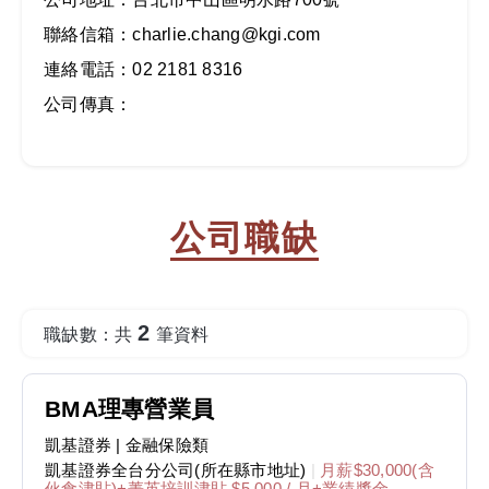
聯絡信箱：charlie.chang@kgi.com
連絡電話：02 2181 8316
公司傳真：
公司職缺
2
職缺數：共
筆資料
BMA理專營業員
凱基證券
| 金融保險類
凱基證券全台分公司(所在縣市地址)
|
月薪$30,000(含
伙食津貼)+菁英培訓津貼 $5,000 / 月+業績獎金