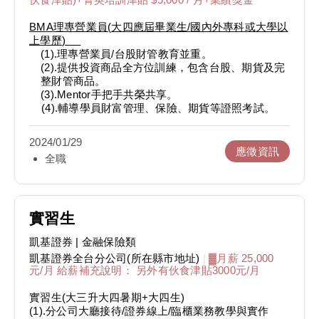
BMA
理專營業員
(
大四應屆畢業生
/
國內外專科或大學以
上學歷
)
(1).理專營業員/台股財管教育並重。
(2).提供投資商品全方位訓練，包含台股、期貨及完
整財管商品。
(3).Mentor手把手共榮共享。
(4).輔導學員財富管理、保險、期貨等證照考試。
2024/01/29
應徵資訊
全職
實習生
凱基證券
| 金融保險類
凱基證券全台分公司(所在縣市地址)
|
▓月薪 25,000
元/月 給薪補充說明： 另外有伙食津貼3000元/月
實習生(大三升大四暑期+大四生)
(1).分公司大廳接待/證券線上/臨櫃業務教學與實作