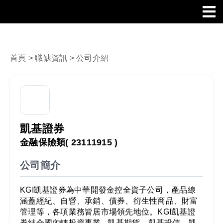
首頁
>
職缺資訊
> 公司介紹
凱基證券
金融保險類
( 23111915 )
公司簡介
KGI凱基證券為中華開發金控全資子公司，產品線
涵蓋經紀、自營、承銷、債券、衍生性商品、財富
管理等，各項業務皆居市場領先地位。KGI凱基證
券結合國內轉投資事業 - 凱基期貨、凱基投信、凱