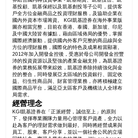
基投顧、凱基保經以及凱基創投等子公司，提供客
戶全方位金融商品之投資理財服務，及協助企業在
國內外資本巿場籌資。 KGI凱基證券在海外事業版
圖亦相當完整，目前在香港、泰國、新加坡、印尼
及中國大陸皆有據點，藉由區域佈局的優勢，掌握
國際經濟脈動，提供國內外客戶完整的商品線與全
方位的理財服務，國際化的特色及成果相當顯著。
2012年加入開發金控後，受惠於母公司開發金控豐
沛的投資資源以及堅強的產業金融支持，為凱基證
券的業務拓展帶來綜效，凱基證券除持續強化與金
控的整合，同時發展亞太區域的投資銀行、固定收
益、衍生性商品與、財富管理業務，亦將積極建立
國際商品平台，滿足亞太區客戶及機構法人全球布
局需求。
經營理念
KGI凱基證券在「正派經營，誠信至上」的原則
下，發揮專業團隊力量用心管理客戶資產，全力以
赴為客戶的理財需求做到最好。同時將經營成果與
員工、股東、客戶分享，並以一個社會公民的立場