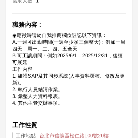
需求人數
1
職務內容 :
◉應徵時請於自我推薦欄位註記以下資訊：
A.一週可出勤時間(一週至少須三個整天)：例如一周
四天，周一、二、四、五全天
B.可工讀期間：例如2025/6/1 – 2025/12/31，後續
可展延
工作內容:
1. 維護SAP及其同步系統(人事資料覆核、修改及更
新)。
2. 執行人員結清作業。
3. 彙整人力資料報表。
4. 其他主管交辦事項。
工作性質
工作地點
台北市信義區松仁路100號20樓