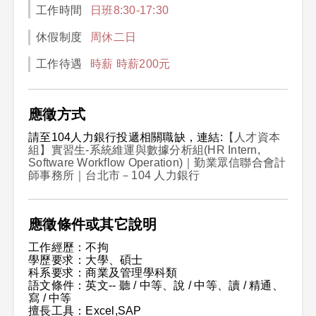
工作時間
日班8:30-17:30
休假制度
周休二日
工作待遇
時薪 時薪200元
應徵方式
請至104人力銀行投遞相關職缺，連結:
【人才資本
組】實習生-系統維運與數據分析組(HR Intern,
Software Workflow Operation)｜勤業眾信聯合會計
師事務所｜台北市－104 人力銀行
應徵條件或其它說明
工作經歷：不拘
學歷要求：大學、碩士
科系要求：商業及管理學科類
語文條件：英文-- 聽 / 中等、說 / 中等、讀 / 精通、
寫 / 中等
擅長工具：Excel,SAP