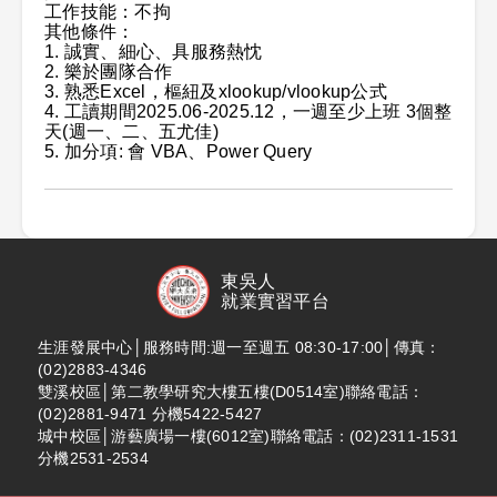
工作技能：不拘
其他條件：
1. 誠實、細心、具服務熱忱
2. 樂於團隊合作
3. 熟悉Excel，樞紐及xlookup/vlookup公式
4. 工讀期間2025.06-2025.12，一週至少上班 3個整
天(週一、二、五尤佳)
5. 加分項: 會 VBA、Power Query
東吳人
就業實習平台
生涯發展中心│服務時間:週一至週五 08:30-17:00│傳真：
(02)2883-4346
雙溪校區│第二教學研究大樓五樓(D0514室)聯絡電話：
(02)2881-9471 分機5422-5427
城中校區│游藝廣場一樓(6012室)聯絡電話：(02)2311-1531
分機2531-2534