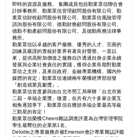
即時的資源及服務。 集團成員包括勤業眾信聯合會
計師事務所、勤業眾信管理顧問股份有限公司、勤
業眾信財稅顧問股份有限公司、勤業眾信風險管理
諮詢股份有限公司、德勤財務顧問股份有限公司、
德勤不動產顧問股份有限公司、及德勤商務法律事
務所。
勤業眾信以卓越的客戶服務、優秀的人才、完善的
訓練及嚴謹的查核於業界有著良好聲譽。一直以
來，提供高附加價值之服務自許透過自身企業永續
發展與企業社會責任的實踐，獲得企業長期對勤業
眾信之支持，及來自政府、金融專業機構、國內外
媒體的肯定；勤業眾信連續兩年榮獲經濟部頒發
『創造就業貢獻獎』。
勤業眾信首度參與由台北市勞工局舉辦「台北市第
二屆－幸福企業獎」徵選，在共有六十多家企業互
相角逐競爭下，勤業眾信在獲頒幸福企業最高等級
三顆星的肯定！
勤業眾信榮獲Cheers雜誌調查評選為台灣管理學院
學生最嚮往的企業第1名。
Deloitte之專業服務亦被Emerson會計專業雜誌評鑑