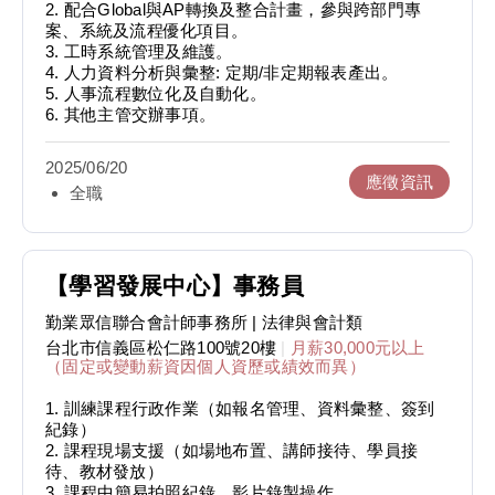
2. 配合Global與AP轉換及整合計畫，參與跨部門專
案、系統及流程優化項目。
3. 工時系統管理及維護。
4. 人力資料分析與彙整: 定期/非定期報表產出。
5. 人事流程數位化及自動化。
6. 其他主管交辦事項。
2025/06/20
應徵資訊
全職
【學習發展中心】事務員
勤業眾信聯合會計師事務所
| 法律與會計類
台北市信義區松仁路100號20樓
|
月薪30,000元以上
（固定或變動薪資因個人資歷或績效而異）
1. 訓練課程行政作業（如報名管理、資料彙整、簽到
紀錄）
2. 課程現場支援（如場地布置、講師接待、學員接
待、教材發放）
3. 課程中簡易拍照紀錄、影片錄製操作