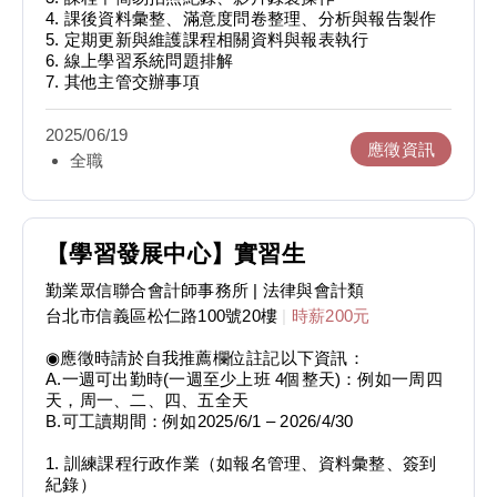
4. 課後資料彙整、滿意度問卷整理、分析與報告製作
5. 定期更新與維護課程相關資料與報表執行
6. 線上學習系統問題排解
7. 其他主管交辦事項
2025/06/19
應徵資訊
全職
【學習發展中心】實習生
勤業眾信聯合會計師事務所
| 法律與會計類
台北市信義區松仁路100號20樓
|
時薪200元
◉應徵時請於自我推薦欄位註記以下資訊：
A.一週可出勤時(一週至少上班 4個整天)：例如一周四
天，周一、二、四、五全天
B.可工讀期間：例如2025/6/1 – 2026/4/30
1. 訓練課程行政作業（如報名管理、資料彙整、簽到
紀錄）