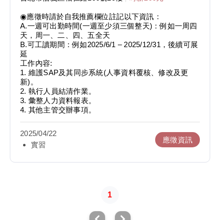
◉應徵時請於自我推薦欄位註記以下資訊：
A.一週可出勤時間(一週至少須三個整天)：例如一周四
天，周一、二、四、五全天
B.可工讀期間：例如2025/6/1 – 2025/12/31，後續可展
延
工作內容:
1. 維護SAP及其同步系統(人事資料覆核、修改及更
新)。
2. 執行人員結清作業。
3. 彙整人力資料報表。
4. 其他主管交辦事項。
2025/04/22
應徵資訊
實習
1