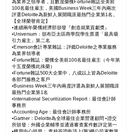
為業界之領導者，且數度榮獲Fortune雜誌全美前
100名最佳雇主，美國Business Week三年內兩次
評選Deloitte為新鮮人展開職涯最熱門企業第1名。
【全球榮譽肯定】
•連續兩年榮獲經濟部頒發『創造就業貢獻獎』
•Universum：頒布亞太區商學院學生票選「最具吸
引力雇主」第二名
•Emerson會計專業雜誌：評鑑Deloitte之專業服務
為業界領導者
•Fortune雜誌：榮獲全美前100名最佳雇主（今年第
十五度榮獲此殊榮）
•Fortune雜誌500大企業中，八成以上皆為Deloitte
各部門服務之客戶
•Business Week三年內兩度評選為新鮮人展開職涯
最熱門企業第1名
•International Securitization Report：最佳會計師
事務所
•Accounting Age：最佳會計師事務所
•Gartner：Deloitte為全球最佳企業營運顧問 •證交
所頒發：外國企業輔導並通過審查案件數評定第一
•櫃買中心頒發： 查核簽證申請上(興)櫃公司家數第