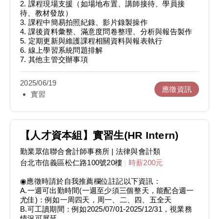
2. 課程現場支援（如場地布置、講師接待、學員接
待、教材發放）
3. 課程中簡易拍照紀錄、影片錄製操作
4. 課後資料彙整、滿意度問卷整理、分析與報告製作
5. 定期更新與維護課程相關資料與報表執行
6. 線上學習系統問題排解
7. 其他主管交辦事項
2025/06/19
應徵資訊
實習
【人才資本組】實習生(HR Intern)
勤業眾信聯合會計師事務所
| 法律與會計類
台北市信義區松仁路100號20樓
|
時薪200元
◉應徵時請於自我推薦欄位註記以下資訊：
A.一週可出勤時間(一週至少須三個整天，能配合週一
尤佳)：例如一周四天，周一、二、四、五全天
B.可工讀期間：例如2025/07/01-2025/12/31，視業務
情況可展延