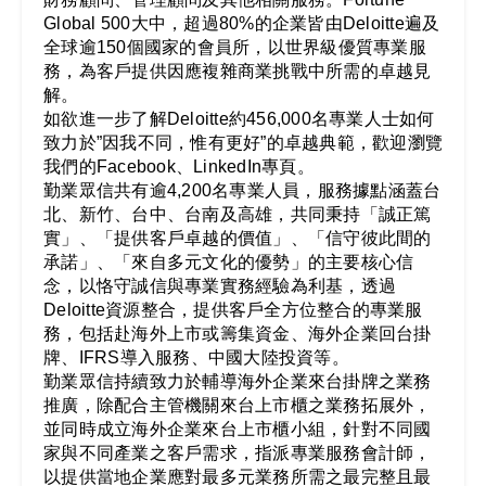
Global 500大中，超過80%的企業皆由Deloitte遍及
全球逾150個國家的會員所，以世界級優質專業服
務，為客戶提供因應複雜商業挑戰中所需的卓越見
解。
如欲進一步了解Deloitte約456,000名專業人士如何
致力於”因我不同，惟有更好”的卓越典範，歡迎瀏覽
我們的Facebook、LinkedIn專頁。
勤業眾信共有逾4,200名專業人員，服務據點涵蓋台
北、新竹、台中、台南及高雄，共同秉持「誠正篤
實」、「提供客戶卓越的價值」、「信守彼此間的
承諾」、「來自多元文化的優勢」的主要核心信
念，以恪守誠信與專業實務經驗為利基，透過
Deloitte資源整合，提供客戶全方位整合的專業服
務，包括赴海外上市或籌集資金、海外企業回台掛
牌、IFRS導入服務、中國大陸投資等。
勤業眾信持續致力於輔導海外企業來台掛牌之業務
推廣，除配合主管機關來台上市櫃之業務拓展外，
並同時成立海外企業來台上市櫃小組，針對不同國
家與不同產業之客戶需求，指派專業服務會計師，
以提供當地企業應對最多元業務所需之最完整且最