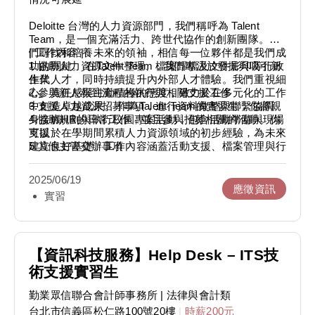
Deloitte 台灣的人力資源部門，我們稱呼為 Talent
Team，是一個充滿活力、跨世代協作的創新團隊。我
們尋找和培養未來的領袖，相信每一位夥伴都是我們成
| 工作內容 |
功的關鍵。 在Talent Team，我們專注於發掘與吸引新
1.協助人力資源文件整理、檔案歸檔及文件影印等行政
生代人才，同時持續提升內外部人才體驗。我們重視細
作業
心、責任感與主動積極的態度，致力於在多元化的工作
2.參與新人報到流程的執行與相關支援工作
中創造卓越成果。 作為Talent Team的實習生，你將親
3.支援人力資源招募事項，進行資料彙整與聯繫協調
身接觸HR的日常工作，並且參與招募相關的活動。你
4.協助規劃與執行校園專案活動，包含活動準備與現場
可以於在學期間累積人力資源領域的初步經驗，為未來
支援
建立良好基礎。工作內容涵蓋活動支援、檔案管理與行
5.其他主管交辦事項
政作業等範疇，提供你學習與成長的機會。
2025/06/19
應徵資訊
實習
【資訊科技服務】Help Desk – ITS技
術支援實習生
勤業眾信聯合會計師事務所
| 法律與會計類
台北市信義區松仁路100號20樓
|
時薪200元