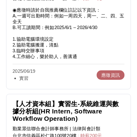
◉應徵時請於自我推薦欄位註記以下資訊：
A.一週可出勤時間：例如一周四天，周一、二、四、五
全天
B.可工讀期間：例如2025/6/1 – 2026/4/30
1.協助電腦環境設定
2.協助電腦搬運，清點
3.臨時交辦事項
4.工作細心，樂於助人，善溝通
2025/06/19
應徵資訊
實習
【人才資本組】實習生-系統維運與數
據分析組(HR Intern, Software
Workflow Operation)
勤業眾信聯合會計師事務所
| 法律與會計類
台北市信義區松仁路100號20樓
|
時薪200元