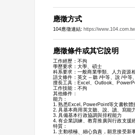
應徵方式
104應徵連結:
https://www.104.com.tw
應徵條件或其它說明
工作經歷：不拘
學歷要求：大學、碩士
科系要求：一般商業學類、人力資源
語文條件：英文 -- 聽 /中等、說 /中等
擅長工具：Excel、Outlook、PowerPo
工作技能：不拘
其他條件：
能力：
1. 熟悉Excel, PowerPoint等
2. 具基本商用英文聽、說、讀、寫
3. 具備基本行政協調與排程能力
4. 有企業訓練、教育推廣與行政支援
特質：
1. 主動積極、細心負責，願意接受