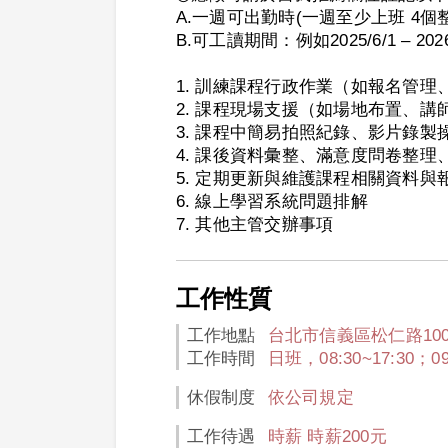
A.一週可出勤時(一週至少上班 4
B.可工讀期間：例如2025/6/1 – 2026
1. 訓練課程行政作業（如報名管
2. 課程現場支援（如場地布置、
3. 課程中簡易拍照紀錄、影片錄製
4. 課後資料彙整、滿意度問卷整理
5. 定期更新與維護課程相關資料與
6. 線上學習系統問題排解
7. 其他主管交辦事項
工作性質
工作地點
台北市信義區松仁路100
工作時間
日班，08:30~17:30；09:
休假制度
依公司規定
工作待遇
時薪 時薪200元