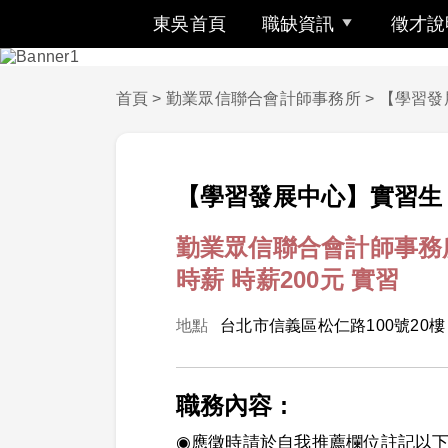
東吳首頁
職缺資訊
徵才說
首頁
>
勤業眾信聯合會計師事務所
>
【學習發
【學習發展中心】實習生
勤業眾信聯合會計師事務
時薪 時薪200元
實習
地點
台北市信義區松仁路100號20樓
職務內容 :
◉應徵時請於自我推薦欄位註記以