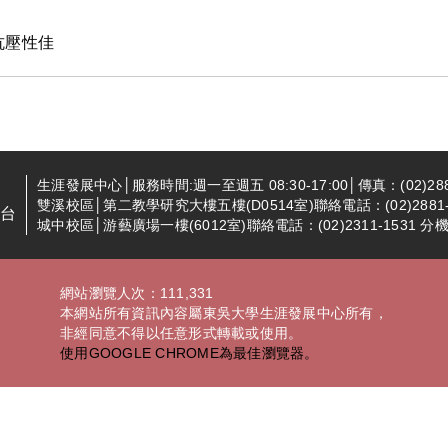
，
抗壓性佳
生涯發展中心│服務時間:週一至週五 08:30-17:00│傳真：(02)288
雙溪校區│第二教學研究大樓五樓(D0514室)聯絡電話：(02)2881-94
台
城中校區│游藝廣場一樓(6012室)聯絡電話：(02)2311-1531 分機2
網站瀏覽人次：111,331
本網站所有資訊內容屬東吳大學生涯發展中心所有，
非經同意不得以任意形式轉載或使用。
使用GOOGLE CHROME為最佳瀏覽器。