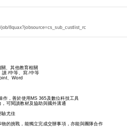
/job/8quax?jobsource=cs_sub_custlist_rc
相關、其他教育相關
、讀 /中等、寫 /中等
int、Word
文書軟體操作，善於使用MS 365及數位科技工具
能力，可閱讀教材及協助與國外溝通
經驗尤佳
新事物的挑戰，能獨立完成交辦事項，亦能與團隊合作