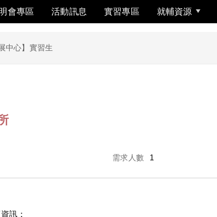
明會專區
活動訊息
實習專區
就輔資源
展中心】實習生
所
需求人數
1
下資訊：