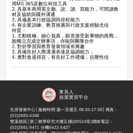
用MS 365及數位科技工具
2. 具基本商用英文聽、說、讀、寫能力，可閱讀教
材及協助與國外溝通
3. 具備基本行政協調與排程能力
4. 有企業訓練、教育推廣與行政支援經驗尤佳
特質：
1. 主動積極、細心負責，願意接受新事物的挑戰，
能獨立完成交辦事項，亦能與團隊合作
2. 對於學習與教育發展領域有興趣
3. 具備良好人際溝通表達及協調能力，
4. 應對進退得宜，有良好工作禮儀，抗壓性佳
東吳人
就業實習平台
生涯發展中心│服務時間:週一至週五 08:30-17:00│傳真：
(02)2883-4346
雙溪校區│第二教學研究大樓五樓(D0514室)聯絡電話：
(02)2881-9471 分機5422-5427