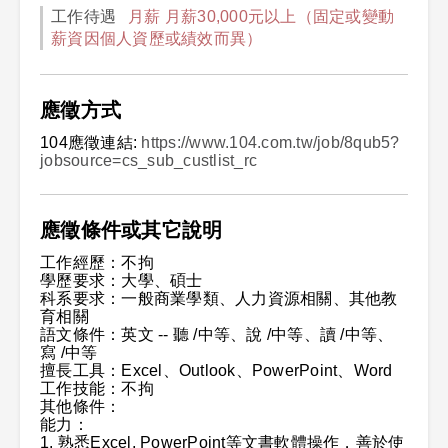
工作待遇
月薪 月薪30,000元以上（固定或變動
薪資因個人資歷或績效而異）
應徵方式
104應徵連結:
https://www.104.com.tw/job/8qub5?
jobsource=cs_sub_custlist_rc
應徵條件或其它說明
工作經歷：不拘
學歷要求：大學、碩士
科系要求：一般商業學類、人力資源相關、其他教
育相關
語文條件：英文 -- 聽 /中等、說 /中等、讀 /中等、
寫 /中等
擅長工具：Excel、Outlook、PowerPoint、Word
工作技能：不拘
其他條件：
能力：
1. 熟悉Excel, PowerPoint等文書軟體操作，善於使