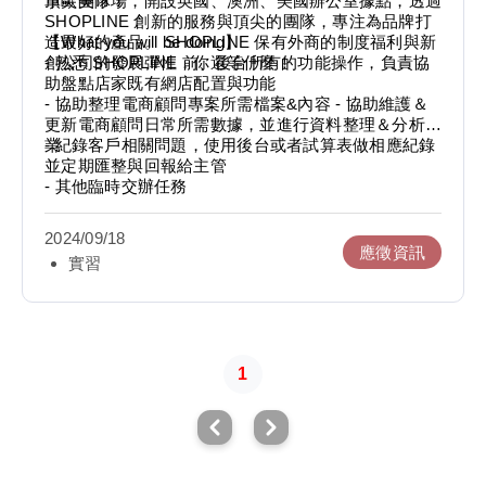
軍歐美市場，開設英國、澳洲、美國辦公室據點，透過
頂尖團隊！
SHOPLINE 創新的服務與頂尖的團隊，專注為品牌打
造最好的產品。 SHOPLINE 保有外商的制度福利與新
【What you will be doing】
創公司的發展彈性，你還等什麼！
- 熟悉 SHOPLINE 前、後台所有的功能操作，負責協
助盤點店家既有網店配置與功能
- 協助整理電商顧問專案所需檔案&內容 - 協助維護＆
更新電商顧問日常所需數據，並進行資料整理＆分析作
業
- 紀錄客戶相關問題，使用後台或者試算表做相應紀錄
並定期匯整與回報給主管
- 其他臨時交辦任務
2024/09/18
應徵資訊
實習
1