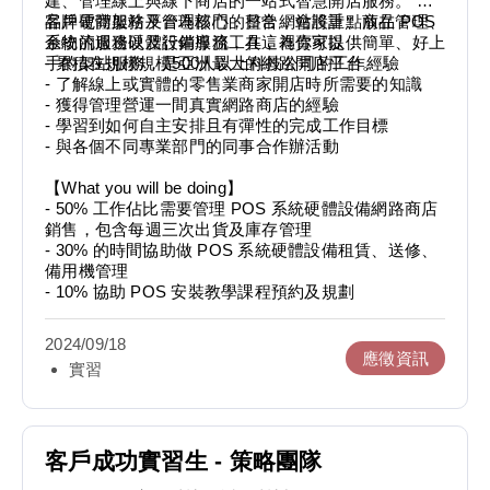
建、管理線上與線下商店的一站式智慧開店服務。 以
品牌電商架站平台為核心，整合網站設計、商品管理、
客戶硬體服務及管理部門的日常，會將重點放在 POS
金物流服務以及行銷導流工具，為賣家提供簡單、好上
系統的週邊硬體設備服務，在這裡你可以：
手的架站服務，是亞洲最大的網路開店平台。
- 累積在規模規模500人以上科技公司的工作經驗
- 了解線上或實體的零售業商家開店時所需要的知識
- 獲得管理營運一間真實網路商店的經驗
- 學習到如何自主安排且有彈性的完成工作目標
- 與各個不同專業部門的同事合作辦活動
【What you will be doing】
- 50% 工作佔比需要管理 POS 系統硬體設備網路商店
銷售，包含每週三次出貨及庫存管理
- 30% 的時間協助做 POS 系統硬體設備租賃、送修、
備用機管理
- 10% 協助 POS 安裝教學課程預約及規劃
2024/09/18
應徵資訊
實習
客戶成功實習生 - 策略團隊