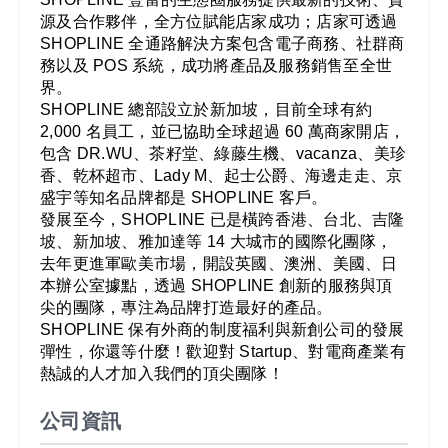
源及合作夥伴，全方位賦能店家成功；店家可透過
SHOPLINE 全通路解決方案包含電子商務、社群商
務以及 POS 系統，成功將產品及服務銷售至全世
界。
SHOPLINE 總部設立於新加坡，目前全球有約
2,000 名員工，並已協助全球超過 60 萬商家開店，
包含 DR.WU、茶籽堂、綠藤生機、vacanza、美珍
香、乾杯超市、Lady M、起士公爵、海邊走走、京
盛宇等知名品牌都是 SHOPLINE 客戶。
發展至今，SHOPLINE 已是橫跨香港、台北、吉隆
坡、新加坡、雅加達等 14 大城市的國際化團隊，
去年更進軍歐美市場，開設英國、澳洲、美國、日
本辦公室據點，透過 SHOPLINE 創新的服務與頂
尖的團隊，專注為品牌打造最好的產品。
SHOPLINE 保有外商的制度福利與新創公司的發展
彈性，你還等什麼！歡迎對 Startup、對電商產業有
熱誠的人才加入我們的頂尖團隊！
公司資訊