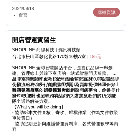
2024/09/18
應徵資訊
實習
開店營運實習生
SHOPLINE 商線科技
| 資訊科技類
台北市松山區敦化北路170號10樓A室
|
185元
SHOPLINE 全球智慧開店平台，是提供品牌一舉創
建、管理線上與線下商店的一站式智慧開店服務。 以
品牌電商架站平台為核心，整合網站設計、商品管理、
自 2013 年創辦以來，全球已經有超過 500,000 個品牌
金物流服務以及行銷導流工具，為賣家提供簡單、好上
使用 SHOPLINE 的服務成功開店，讓 SHOPLINE 成
手的架站服務，是亞洲最大的網路開店平台，此外，
為在亞洲市場的行業領軍者。
我們保有外商的制度福利與新創公司的彈性，你還等什
SHOPLINE 也提供跨境、O2O 虛實整合、POS 系統
麼！ 歡迎對 startup 有熱誠的人才加入我們的頂尖團
等全通路解決方案。
隊！
【What you will be doing】
- 協助紙本文件查核、寄收、歸檔作業（作為文件收發
單位窗口）
- 協助定期更新與維護營運資料庫、各式營運教學等內
容