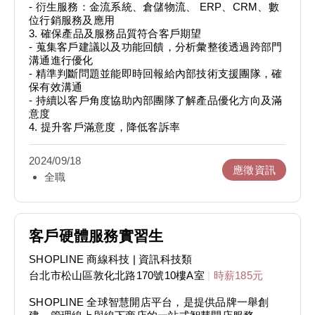
- 衍生服務：金流系統、倉儲物流、 ERP、CRM、數
位行銷服務及應用
3. 確保產品及服務品質符合客戶期望
- 蒐集客戶建議以及功能回饋，分析彙整後透過跨部門
溝通進行優化
- 精準判斷問題並能即時回報給內部技術支援團隊，確
保有效溝通
- 持續以客戶角度協助內部團隊了解產品優化方向及滿
意度
4. 提升客戶滿意度，降低客訴率
2024/09/18
應徵資訊
全職
客戶硬體服務實習生
SHOPLINE 商線科技
| 資訊科技類
台北市松山區敦化北路170號10樓A室
|
時薪185元
SHOPLINE 全球智慧開店平台，是提供品牌一舉創