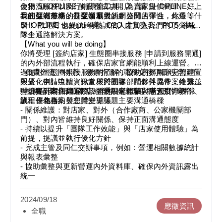
金物流服務以及行銷導流工具，為賣家提供簡單、好上
使用 SHOPLINE 的服務成功開店，讓 SHOPLINE 成
手的架站服務，是亞洲最大的網路開店平台，此外，
為在亞洲市場的行業領軍者。
我們保有外商的制度福利與新創公司的彈性，你還等什
SHOPLINE 也提供跨境、O2O 虛實整合、POS 系統
麼！ 歡迎對 startup 有熱誠的人才加入我們的頂尖團
等全通路解決方案。
隊！
【What you will be doing】
你將受理 [簽約店家] 生態圈串接服務 [申請到服務開通]
的內外部流程執行，確保店家官網能順利上線運營。透
過你對生態圈串接服務的了解，協助商務團隊完善建置
- 負責金流、物流、發票指派的職務交接項目包含但不
與優化申請流程。你常與跨團隊部門夥伴協作，維繫並
限於：例行申請資訊查核與初審、補件與異常案件處
持續提升商店建置階段的使用者體驗與滿意度。 平常
理、客訴案件與追蹤、開通設定作業、專人引導教學、
- 視團隊安排啟動商店經營權轉讓流程的行政作業培
的工作包括：
流程優化專案發想與主導等
訓；作為合約與主體變更議題主要溝通橋樑
- 關係維護：對店家、對外（合作廠商、公家機關部
門）、對內皆維持良好關係、保持正面溝通態度
- 持續以提升「團隊工作效能」與「店家使用體驗」為
前提，提議並執行優化方針
- 完成主管及同仁交辦事項，例如：營運相關數據統計
與報表彙整
- 協助彙整與更新營運內外資料庫、確保內外資訊露出
統一
2024/09/18
應徵資訊
全職