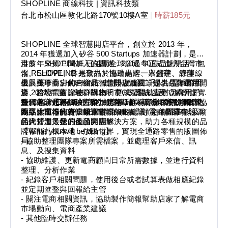
SHOPLINE 商線科技
| 資訊科技類
台北市松山區敦化北路170號10樓A室
|
時薪185元
SHOPLINE 全球智慧開店平台，創立於 2013 年，
2014 年獲選加入矽谷 500 Startups 加速器計劃，是香
港多年來第二間加入的團隊，2015 年正式進入台灣市
目前，SHOPLINE 已協助全球超過 50萬品牌開店，包
場。SHOPLINE 是致力於協助品牌一舉創建、管理線
含 RELOVE、林果良品、海邊走走、京盛宇、綠藤生
上與線下商店的一站式智慧開店服務，提供包含網路開
機、美珍香、葡吉食品、古典玫瑰園等知名品牌選用。
發展至今，SHOPLINE 全球人數逾二千人，是橫跨香
店、跨境電商、社群購物、 POS 系統以及 OMO 虛實
於 2022 年度，SHOPLINE 更成功協助所有品牌用戶
港、台北、吉隆坡、胡志明市、深圳、廣州、杭州、上
整合等全通路解決方案。此外，亦有專業的顧問團隊協
接觸累計超過 15 億人次的消費者，讓 SHOPLINE 成
海、北京、新加坡、雅加達等 11 大亞洲城市的國際化
SHOPLINE 保有外商的制度福利與新創公司的發展彈
助品牌執行廣告投遞、市場策略建議、行銷企劃以及商
為亞太市場的行業領軍者。
團隊，而 SHOPLINE 創新的服務與頂尖的團隊專注為
性，你還等什麼！歡迎對 Startup、對電商產業有熱誠
店代營運等全方位的開店解決方案，助力各種規模的品
品牌打造最好的產品。
的人才加入我們的頂尖團隊！
牌都能扎根本地，放眼世界，實現全通路零售的版圖佈
【What you will be doing】
局。
- 協助整理團隊專案所需檔案，並處理客戶來信、訊
息、及搜集資料
- 協助維護、更新電商顧問日常所需數據，並進行資料
整理、分析作業
- 紀錄客戶相關問題，使用後台或者試算表做相應紀錄
並定期匯整與回報給主管
- 關注電商相關資訊，協助製作簡報幫助店家了解電商
市場動向、電商產業建議
- 其他臨時交辦任務