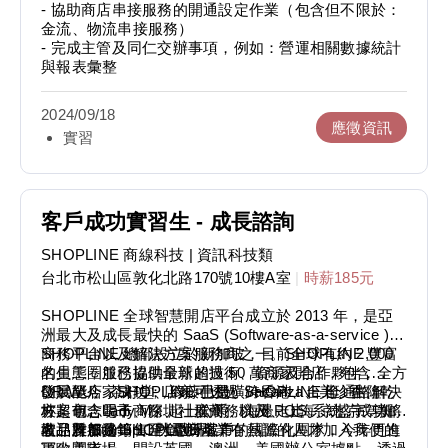
- 協助商店串接服務的開通設定作業（包含但不限於：
金流、物流串接服務）
- 完成主管及同仁交辦事項，例如：營運相關數據統計
與報表彙整
2024/09/18
應徵資訊
實習
客戶成功實習生 - 成長諮詢
SHOPLINE 商線科技
| 資訊科技類
台北市松山區敦化北路170號10樓A室
|
時薪185元
SHOPLINE 全球智慧開店平台成立於 2013 年，是亞
洲最大及成長最快的 SaaS (Software-as-a-service )
商務平台以及解決方案服務商之一。SHOPLINE 豐富
SHOPLINE 總部設立於新加坡，目前全球有約 2,000
的生態圈服務提供最新的技術、資源及合作夥伴，全方
名員工，並已協助全球超過 50 萬商家開店，包含
位賦能店家成功；店家可透過 SHOPLINE 全通路解決
DR.WU、茶籽堂、綠藤生機、vacanza、美珍香、乾
發展至今，SHOPLINE 已是橫跨香港、台北、吉隆
方案包含電子商務、社群商務以及 POS 系統，成功將
杯超市、Lady M、起士公爵、海邊走走、京盛宇等知
坡、胡志明市、深圳、廣州、杭州、上海、北京、新加
產品及服務銷售至全世界。
名品牌都是 SHOPLINE 客戶。
坡、雅加達等 11 大亞洲城市的國際化團隊，今年更進
歡迎對 Startup、對電商產業有熱誠的人才加入我們的