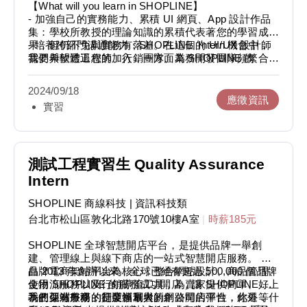
【What will you learn in SHOPLINE】
- 加強自己的實務能力、累積 UI 網頁、App 設計作品
集：學校所教授的理論知識的累積代表著您的學習成
果，但仍不免與實務有落差。在這個 Intern 機會中，
- 培養跨部門溝通能力：SHOPLINE 的 UI/UX 設計師
我們希望透過您的加入，一方面為 SHOPLINE 的
需要與軟體工程師、行銷團隊、業務開發團隊頻繁合
UED 團隊注入新鮮活潑的養分，同時您也能累積網頁
作，藉由跨團隊合作，您將能了解不同團隊的 Priority
設計、App 設計等實務作品集，從研究到設計實作皆
與核心價值，並為使用者做出最好的選擇
2024/09/18
有機會能觸及！
應徵資訊
實習
測試工程實習生 Quality Assurance
Intern
SHOPLINE 商線科技
| 資訊科技類
台北市松山區敦化北路170號10樓A室
|
時薪185元
SHOPLINE 全球智慧開店平台，是提供品牌一舉創
建、管理線上與線下商店的一站式智慧開店服務。 以
品牌電商架站平台為核心，整合網站設計、商品管理、
自 2013 年創辦以來，全球已經有超過 500,000 個品牌
金物流服務以及行銷導流工具，為賣家提供簡單、好上
使用 SHOPLINE 的服務成功開店，讓 SHOPLINE 成
手的架站服務，是亞洲最大的網路開店平台，此外，
為在亞洲市場的行業領軍者。
我們保有外商的制度福利與新創公司的彈性，你還等什