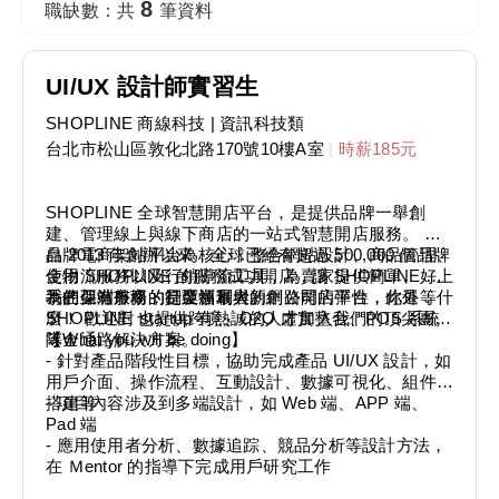
8
職缺數：共
筆資料
UI/UX 設計師實習生
SHOPLINE 商線科技
| 資訊科技類
台北市松山區敦化北路170號10樓A室
|
時薪185元
SHOPLINE 全球智慧開店平台，是提供品牌一舉創
建、管理線上與線下商店的一站式智慧開店服務。 以
品牌電商架站平台為核心，整合網站設計、商品管理、
自 2013 年創辦以來，全球已經有超過 500,000 個品牌
金物流服務以及行銷導流工具，為賣家提供簡單、好上
使用 SHOPLINE 的服務成功開店，讓 SHOPLINE 成
手的架站服務，是亞洲最大的網路開店平台，此外，
為在亞洲市場的行業領軍者。
我們保有外商的制度福利與新創公司的彈性，你還等什
SHOPLINE 也提供跨境、O2O 虛實整合、POS 系統
麼！ 歡迎對 startup 有熱誠的人才加入我們的頂尖團
等全通路解決方案。
隊！
【What you will be doing】
- 針對產品階段性目標，協助完成產品 UI/UX 設計，如
用戶介面、操作流程、互動設計、數據可視化、組件庫
搭建等
- 項目內容涉及到多端設計，如 Web 端、APP 端、
Pad 端
- 應用使用者分析、數據追踪、競品分析等設計方法，
在 Ｍentor 的指導下完成用戶研究工作