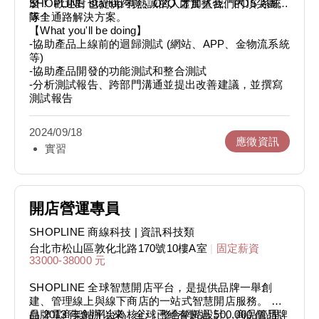
SHOPLINE 也提供跨境、O2O 虛實整合、POS 系統
麼！ 歡迎對 startup 有熱誠的人才加入我們的頂尖團
等全通路解決方案。
隊！
【What you'll be doing】
-協助產品上線前的迴歸測試 (網站、APP、金物流系統
等)
-協助產品開發的功能測試和整合測試
-分析測試報告、跨部門溝通並提出改善建議，並撰寫
測試報告
2024/09/18
應徵資訊
實習
開店營運專員
SHOPLINE 商線科技
| 資訊科技類
台北市松山區敦化北路170號10樓A室
|
固定薪資
33000-38000 元
SHOPLINE 全球智慧開店平台，是提供品牌一舉創
建、管理線上與線下商店的一站式智慧開店服務。 以
品牌電商架站平台為核心，整合網站設計、商品管理、
自 2013 年創辦以來，全球已經有超過 500,000 個品牌