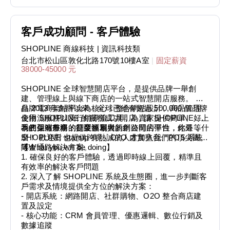
客戶成功顧問 - 客戶體驗
SHOPLINE 商線科技
| 資訊科技類
台北市松山區敦化北路170號10樓A室
|
固定薪資
38000-45000 元
SHOPLINE 全球智慧開店平台，是提供品牌一舉創
建、管理線上與線下商店的一站式智慧開店服務。 以
品牌電商架站平台為核心，整合網站設計、商品管理、
自 2013 年創辦以來，全球已經有超過 500,000 個品牌
金物流服務以及行銷導流工具，為賣家提供簡單、好上
使用 SHOPLINE 的服務成功開店，讓 SHOPLINE 成
手的架站服務，是亞洲最大的網路開店平台，此外，
為在亞洲市場的行業領軍者。
我們保有外商的制度福利與新創公司的彈性，你還等什
SHOPLINE 也提供跨境、O2O 虛實整合、POS 系統
麼！ 歡迎對 startup 有熱誠的人才加入我們的頂尖團
等全通路解決方案。
隊！
【What you will be doing】
1. 確保良好的客戶體驗，透過即時線上回覆，精準且
有效率的解決客戶問題
2. 深入了解 SHOPLINE 系統及生態圈，進一步判斷客
戶需求及情境提供全方位的解決方案：
- 開店系統：網路開店、社群購物、O2O 整合商店建
置及設定
- 核心功能：CRM 會員管理、優惠邏輯、數位行銷及
數據追蹤